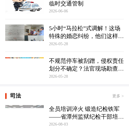
临时交通管制
2026-06-06
5小时“马拉松”式调解！这场
特殊的婚恋纠纷，他们这样化
解……
2026-05-28
不规范停车被刮蹭，侵权责任
划分不确定？法官现场勘查定
争纷
2026-05-28
司法
更多 >
全员培训淬火 锻造纪检铁军
——省潭州监狱纪检干部培训
实现全覆盖
2026-08-03