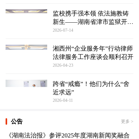
监校携手强本领 依法施教铸
新生——湖南省津市监狱开展
基层警察教育改造专项技能培
2026-07-14
训
湘西州“企业服务年”行动律师
法律服务工作座谈会顺利召开
2026-04-23
跨省“戒瘾”！他们为什么“舍
近求远”
2026-04-11
公告
更多 >
《湖南法治报》参评2025年度湖南新闻奖融合