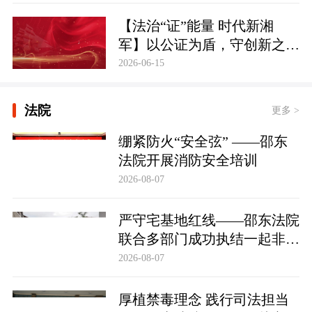
【法治“证”能量 时代新湘
军】以公证为盾，守创新之魂
湖南青年公证人为知识产权保
2026-06-15
护筑牢防线
法院
更多 >
绷紧防火“安全弦” ——邵东
法院开展消防安全培训
2026-08-07
严守宅基地红线——邵东法院
联合多部门成功执结一起非法
占用宅基地行政处罚案
2026-08-07
厚植禁毒理念 践行司法担当