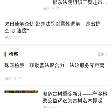
——邵东法院组织干警赴市禁
毒教育基地参观学习
2026-08-07
35日速解企忧|邵东法院以柔性调解，跑出护
企“加速度”
2026-08-07
检察
更多 >
珠晖检察：联动普法聚合力，法治服务零距离
2026-08-07
濒危古树重绽新芽——宁乡检
察公益诉讼为古树名木撑起法
治“保护伞”
2026-08-07