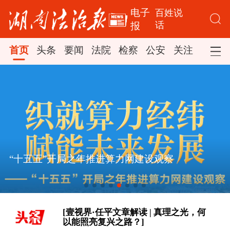
电子
百姓说
话
报
首页
头条
要闻
法院
检察
公安
关注
司法
[新思想引领新征程丨丰收背后
“十五五”开局之年推进算力网建设观察
的“稳”与“进”]
各美其美，美美与共
[壹视界·任平文章解读 | 真理之光，何
以能照亮复兴之路？]