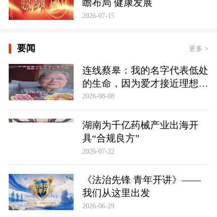
瞻布局 健康发展
2026-07-15
要闻
更多 >
连线蔡皋：我的名字代表低处
的生命，因为爱才接近理想的
高地
2026-08-08
湖南为千亿药械产业出海开
具“合规良方”
2026-07-22
《法治先锋 青年开讲》——
我们从这里出发
2026-06-29