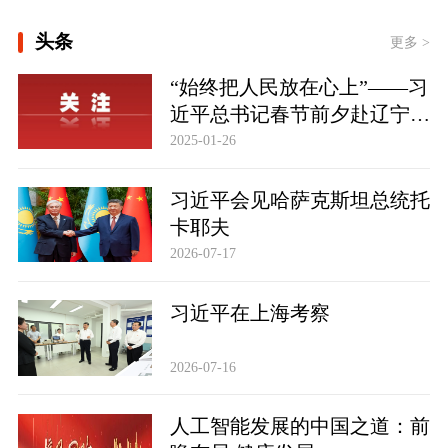
[新思想引领新征程丨丰收背后
头条
的“稳”与“进”]
更多 >
“始终把人民放在心上”——习
各美其美，美美与共
近平总书记春节前夕赴辽宁看
望慰问基层干部群众纪实
2025-01-26
习近平会见哈萨克斯坦总统托
卡耶夫
2026-07-17
习近平在上海考察
2026-07-16
人工智能发展的中国之道：前