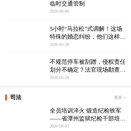
临时交通管制
2026-06-06
5小时“马拉松”式调解！这场
特殊的婚恋纠纷，他们这样化
解……
2026-05-28
不规范停车被刮蹭，侵权责任
划分不确定？法官现场勘查定
争纷
2026-05-28
司法
更多 >
全员培训淬火 锻造纪检铁军
——省潭州监狱纪检干部培训
实现全覆盖
2026-08-03