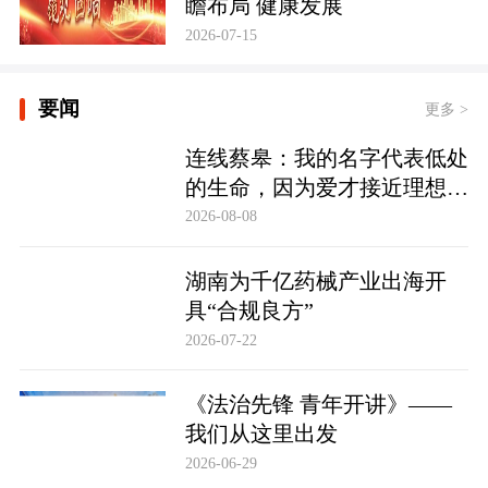
瞻布局 健康发展
2026-07-15
要闻
更多 >
连线蔡皋：我的名字代表低处
的生命，因为爱才接近理想的
高地
2026-08-08
湖南为千亿药械产业出海开
具“合规良方”
2026-07-22
《法治先锋 青年开讲》——
我们从这里出发
2026-06-29