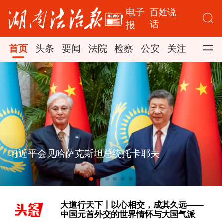
电子
百姓说
话
报
首页
头条
要闻
法院
检察
公安
关注
司法
习近平会见哈萨克斯坦总统托卡耶夫
[学习时节｜“大力发展以人民为中心的
体育事业” ]
大道行天下丨以心相交，成其久远——
中国元首外交的世界情怀与大国气派