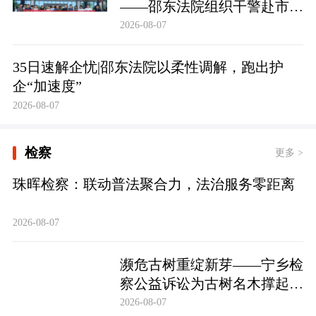
——邵东法院组织干警赴市禁
毒教育基地参观学习
2026-08-07
35日速解企忧|邵东法院以柔性调解，跑出护
企“加速度”
2026-08-07
检察
更多 >
珠晖检察：联动普法聚合力，法治服务零距离
2026-08-07
濒危古树重绽新芽——宁乡检
察公益诉讼为古树名木撑起法
治“保护伞”
2026-08-07