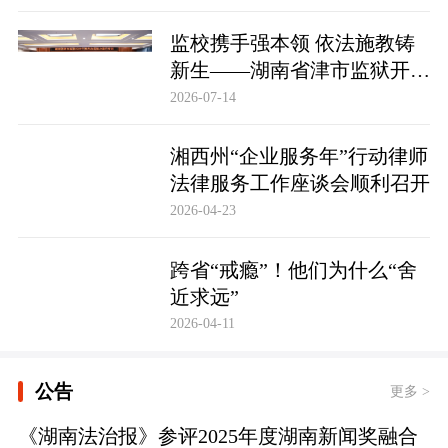
监校携手强本领 依法施教铸
新生——湖南省津市监狱开展
基层警察教育改造专项技能培
2026-07-14
训
湘西州“企业服务年”行动律师
法律服务工作座谈会顺利召开
2026-04-23
跨省“戒瘾”！他们为什么“舍
近求远”
2026-04-11
公告
更多 >
《湖南法治报》参评2025年度湖南新闻奖融合