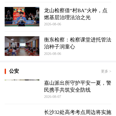
龙山检察借“村BA”火种，点
燃基层治理法治之光
2026-08-06
衡东检察：检察课堂进托管法
治种子润童心
2026-08-06
公安
更多 >
嘉山派出所守护平安一夏，警
民携手共筑安全防线
2026-08-07
长沙32处高考考点周边将实施