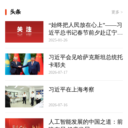
[学习·知行丨总书记点赞的非遗苗绣焕
头条
发新生机 ]
更多 >
[学习时节｜“大力发展以人民为中心的
“始终把人民放在心上”——习
体育事业” ]
近平总书记春节前夕赴辽宁看
大道行天下丨以心相交，成其久远——
望慰问基层干部群众纪实
2025-01-26
中国元首外交的世界情怀与大国气派
习近平会见哈萨克斯坦总统托
卡耶夫
2026-07-17
习近平在上海考察
2026-07-16
人工智能发展的中国之道：前