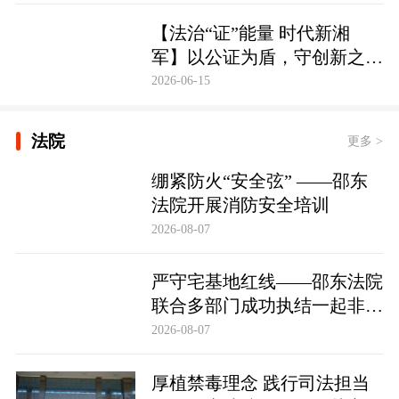
【法治“证”能量 时代新湘
军】以公证为盾，守创新之魂
湖南青年公证人为知识产权保
2026-06-15
护筑牢防线
法院
更多 >
绷紧防火“安全弦” ——邵东
法院开展消防安全培训
2026-08-07
严守宅基地红线——邵东法院
联合多部门成功执结一起非法
占用宅基地行政处罚案
2026-08-07
厚植禁毒理念 践行司法担当