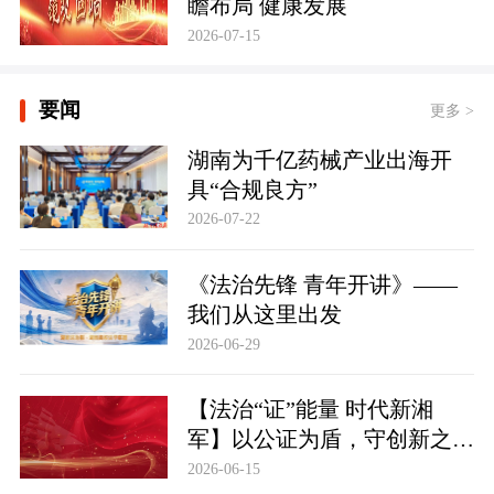
瞻布局 健康发展
2026-07-15
要闻
更多 >
湖南为千亿药械产业出海开
具“合规良方”
2026-07-22
《法治先锋 青年开讲》——
我们从这里出发
2026-06-29
【法治“证”能量 时代新湘
军】以公证为盾，守创新之魂
湖南青年公证人为知识产权保
2026-06-15