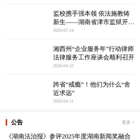
监校携手强本领 依法施教铸
新生——湖南省津市监狱开展
基层警察教育改造专项技能培
2026-07-14
训
湘西州“企业服务年”行动律师
法律服务工作座谈会顺利召开
2026-04-23
跨省“戒瘾”！他们为什么“舍
近求远”
2026-04-11
公告
更多 >
《湖南法治报》参评2025年度湖南新闻奖融合