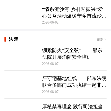
护筑牢防线
“情系流沙河·乡村迎振兴”爱
心公益活动温暖宁乡市流沙河
镇
2026-06-02
法院
更多 >
绷紧防火“安全弦” ——邵东
法院开展消防安全培训
2026-08-07
严守宅基地红线——邵东法院
联合多部门成功执结一起非法
占用宅基地行政处罚案
2026-08-07
厚植禁毒理念 践行司法担当