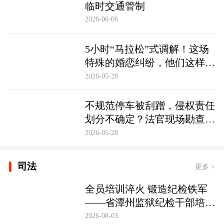
临时交通管制
2026-06-06
5小时“马拉松”式调解！这场
特殊的婚恋纠纷，他们这样化
解……
2026-05-28
不规范停车被刮蹭，侵权责任
划分不确定？法官现场勘查定
争纷
2026-05-28
司法
更多 >
全员培训淬火 锻造纪检铁军
——省潭州监狱纪检干部培训
实现全覆盖
2026-08-03