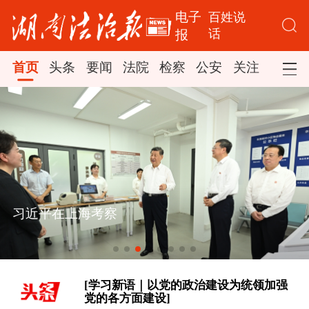
电子
百姓说
话
报
首页
头条
要闻
法院
检察
公安
关注
司法
[学习·知行丨“敦煌，我心向往之”]
习近平在上海考察
时政新闻眼丨从四个维度读懂今年以来
中国元首外交
[学习新语｜以党的政治建设为统领加强
党的各方面建设]