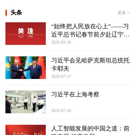
[学习·知行丨“敦煌，我心向往之”]
头条
更多 >
时政新闻眼丨从四个维度读懂今年以来
“始终把人民放在心上”——习
中国元首外交
近平总书记春节前夕赴辽宁看
望慰问基层干部群众纪实
2025-01-26
习近平会见哈萨克斯坦总统托
卡耶夫
2026-07-17
习近平在上海考察
2026-07-16
人工智能发展的中国之道：前