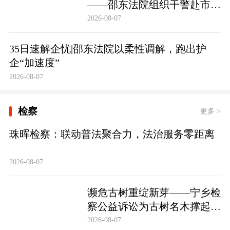
——邵东法院组织干警赴市禁
毒教育基地参观学习
2026-08-07
35日速解企忧|邵东法院以柔性调解，跑出护
企“加速度”
2026-08-07
检察
更多 >
珠晖检察：联动普法聚合力，法治服务零距离
2026-08-07
濒危古树重绽新芽——宁乡检
察公益诉讼为古树名木撑起法
治“保护伞”
2026-08-07