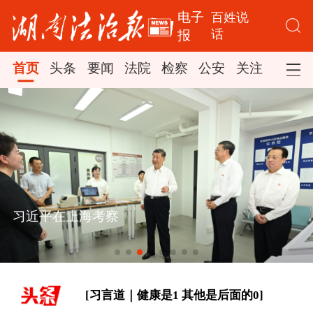
电子
百姓说
话
报
首页
头条
要闻
法院
检察
公安
关注
司法
[“紧紧抓住那些惠及面广、牵一发而动
全身的工作”——突出重点推进健康中
国建设观察]
一见·三个关键词，读懂中国经济“半年
人工智能发展的中国之道：前瞻布局 健康发展
答卷”
[构建更高水平的全民健身公共服务体
系]
[习言道｜健康是1 其他是后面的0]