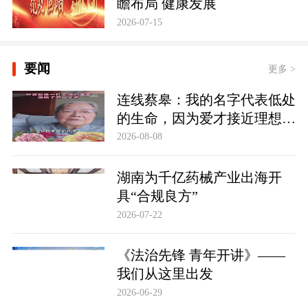
瞻布局 健康发展
2026-07-15
要闻
更多 >
连线蔡皋：我的名字代表低处
的生命，因为爱才接近理想的
高地
2026-08-08
湖南为千亿药械产业出海开
具“合规良方”
2026-07-22
《法治先锋 青年开讲》——
我们从这里出发
2026-06-29