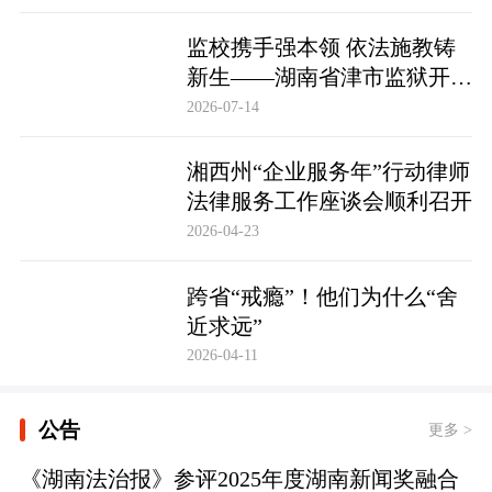
监校携手强本领 依法施教铸
新生——湖南省津市监狱开展
基层警察教育改造专项技能培
2026-07-14
训
湘西州“企业服务年”行动律师
法律服务工作座谈会顺利召开
2026-04-23
跨省“戒瘾”！他们为什么“舍
近求远”
2026-04-11
公告
更多 >
《湖南法治报》参评2025年度湖南新闻奖融合