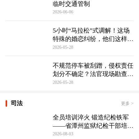
临时交通管制
2026-06-06
5小时“马拉松”式调解！这场
特殊的婚恋纠纷，他们这样化
解……
2026-05-28
不规范停车被刮蹭，侵权责任
划分不确定？法官现场勘查定
争纷
2026-05-28
司法
更多 >
全员培训淬火 锻造纪检铁军
——省潭州监狱纪检干部培训
实现全覆盖
2026-08-03