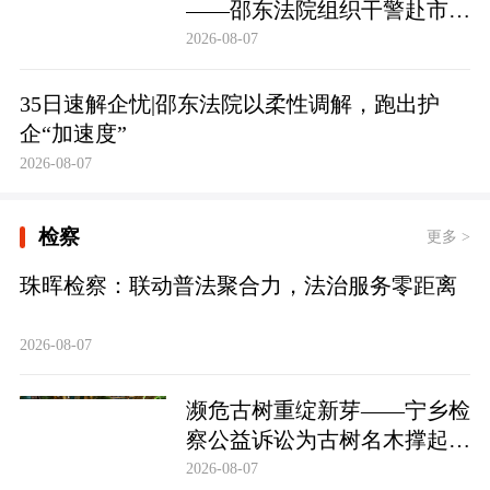
——邵东法院组织干警赴市禁
毒教育基地参观学习
2026-08-07
35日速解企忧|邵东法院以柔性调解，跑出护
企“加速度”
2026-08-07
检察
更多 >
珠晖检察：联动普法聚合力，法治服务零距离
2026-08-07
濒危古树重绽新芽——宁乡检
察公益诉讼为古树名木撑起法
治“保护伞”
2026-08-07