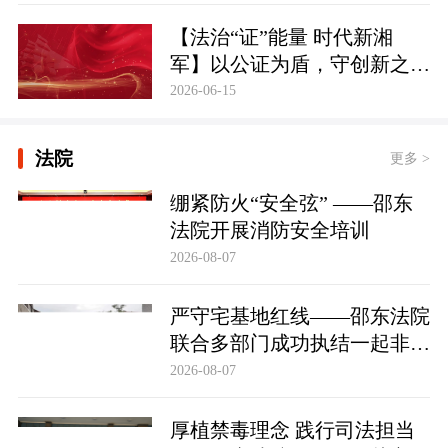
【法治“证”能量 时代新湘
军】以公证为盾，守创新之魂
湖南青年公证人为知识产权保
2026-06-15
护筑牢防线
法院
更多 >
绷紧防火“安全弦” ——邵东
法院开展消防安全培训
2026-08-07
严守宅基地红线——邵东法院
联合多部门成功执结一起非法
占用宅基地行政处罚案
2026-08-07
厚植禁毒理念 践行司法担当