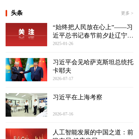
[“紧紧抓住那些惠及面广、牵一发而动
全身的工作”——突出重点推进健康中
头条
更多 >
国建设观察]
一见·三个关键词，读懂中国经济“半年
“始终把人民放在心上”——习
答卷”
近平总书记春节前夕赴辽宁看
望慰问基层干部群众纪实
2025-01-26
习近平会见哈萨克斯坦总统托
卡耶夫
2026-07-17
习近平在上海考察
2026-07-16
人工智能发展的中国之道：前