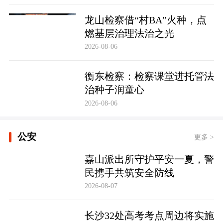
龙山检察借“村BA”火种，点
燃基层治理法治之光
2026-08-06
衡东检察：检察课堂进托管法
治种子润童心
2026-08-06
公安
更多 >
嘉山派出所守护平安一夏，警
民携手共筑安全防线
2026-08-07
长沙32处高考考点周边将实施