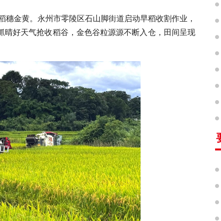
间稻穗金黄。永州市零陵区石山脚街道启动早稻收割作业，
抓晴好天气抢收稻谷，金色谷粒源源不断入仓，田间呈现