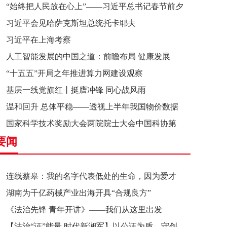
“始终把人民放在心上”——习近平总书记春节前夕
习近平会见哈萨克斯坦总统托卡耶夫
赴辽宁看望慰问基层干部群众纪实
习近平在上海考察
人工智能发展的中国之道：前瞻布局 健康发展
“十五五”开局之年推进算力网建设观察
基层一线党旗红丨挺膺冲锋 同心战风雨
温和回升 总体平稳——透视上半年我国物价数据
国家科学技术奖励大会两院院士大会中国科协第
要闻
十一次全国代表大会在京召开
连线蔡皋：我的名字代表低处的生命，因为爱才
湖南为千亿药械产业出海开具“合规良方”
接近理想的高地
《法治先锋 青年开讲》——我们从这里出发
【法治“证”能量 时代新湘军】以公证为盾，守创