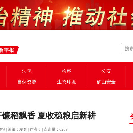
法院
检察
公安
自然资源
生态环境
矿山安全
镰稻飘香 夏收稳粮启新耕
法治报 | 编辑：左爽 | 作者： | 点击量：6269