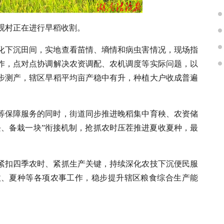
观村正在进行早稻收割。
化下沉田间，实地查看苗情、墒情和病虫害情况，现场指
作，点对点协调解决农资调配、农机调度等实际问题，以
步测产，辖区早稻平均亩产稳中有升，种植大户收成普遍
等保障服务的同时，街道同步推进晚稻集中育秧、农资储
块、备栽一块”衔接机制，抢抓农时压茬推进夏收夏种，最
紧扣四季农时、紧抓生产关键，持续深化农技下沉便民服
收、夏种等各项农事工作，稳步提升辖区粮食综合生产能