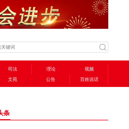
司法
理论
视频
文苑
公告
百姓说话
头条