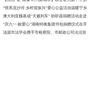
“情系流沙河·乡村迎振兴”爱心公益活动温暖宁乡
新之魂 湖南青年公证人为知识产权保护筑牢防线
澳大利亚魏基成“天籁列车” 助听器捐赠活动走进
市流沙河镇
“庆六一·献爱心”湖南特衡集团书包捐赠仪式在开
开慧镇
涟源市法学会携手市检察院、市邮政公司法治宣
慧镇举行
讲走进七星街镇仙洞中学