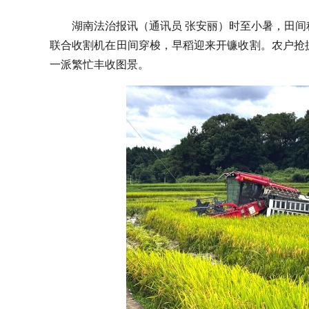
湖南法治报讯（通讯员 张安丽）时至小暑，田
联合收割机在田间穿梭，早稻迎来开镰收割。农户抢
一派繁忙丰收图景。