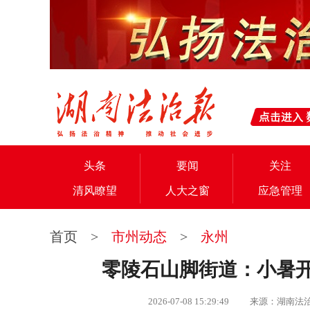
头条
要闻
关注
清风瞭望
人大之窗
应急管理
首页
>
市州动态
>
永州
零陵石山脚街道：小暑开
2026-07-08 15:29:49 来源：湖南