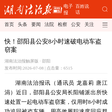
电子
百姓说
话
报
首页
头条
要闻
法院
检察
公安
关注
司法
快！邵阳县公安8小时速破电动车盗
窃案
湖南法治报触屏版 · 邵阳
发布时间:2026-07-08 | 点击量：6515
湖南法治报讯（通讯员 龙嘉莉 唐江
涓）近日，邵阳县公安局长阳铺派出所快
速处置一起电动车盗窃案，仅用时8小时成
功追回被盗车辆，用高效履职速度回应群