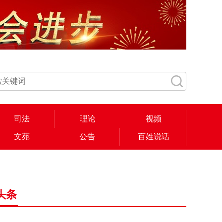
司法
理论
视频
文苑
公告
百姓说话
头条