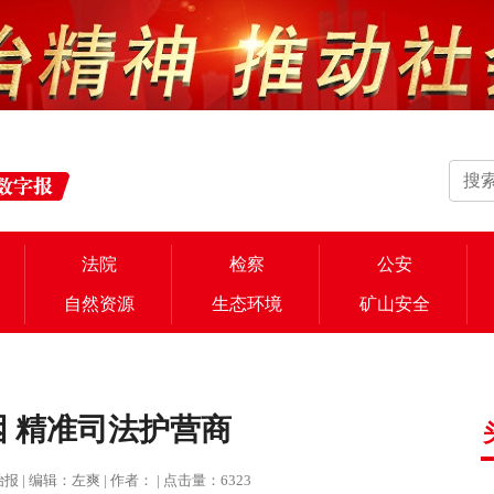
法院
检察
公安
自然资源
生态环境
矿山安全
 精准司法护营商
法治报 | 编辑：左爽 | 作者： | 点击量：6323