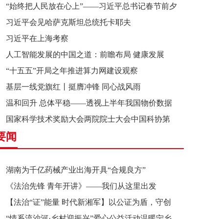
“始终把人民放在心上”——习近平总书记春节前夕
习近平会见哈萨克斯坦总统托卡耶夫
赴辽宁看望慰问基层干部群众纪实
习近平在上海考察
人工智能发展的中国之道：前瞻布局 健康发展
“十五五”开局之年推进算力网建设观察
基层一线党旗红丨挺膺冲锋 同心战风雨
温和回升 总体平稳——透视上半年我国物价数据
国家科学技术奖励大会两院院士大会中国科协第
要闻
十一次全国代表大会在京召开
湖南为千亿药械产业出海开具“合规良方”
《法治先锋 青年开讲》——我们从这里出发
【法治“证”能量 时代新湘军】以公证为盾，守创
“情系流沙河·乡村迎振兴”爱心公益活动温暖宁乡