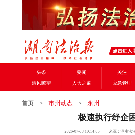
头条
要闻
关注
清风瞭望
人大之窗
应急管理
首页
>
市州动态
>
永州
极速执行纾企困
2026-07-08 10:14:05 来源：湖南