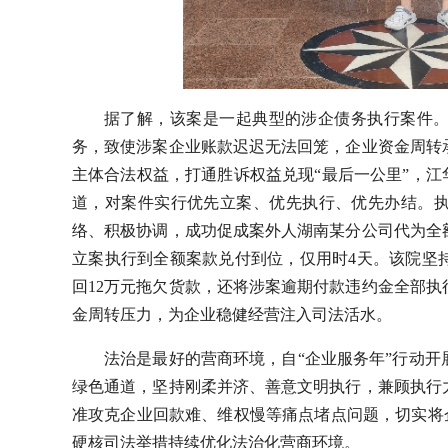
据了解，该案是一起典型的涉企债务执行案件
务，致使涉案企业账款迟迟无法回笼，企业资金周转
主体合法权益，打通胜诉权益兑现“最后一公里”，江
道，对案件实行优先立案、优先执行、优先办结。
络、积极协调，成功促成案外人湖南某分公司代为全
立案执行到全额案款兑付到位，仅用时4天。该院坚
回12万元拖欠货款，还将涉案逾期付款违约金全部
金周转压力，为企业稳健经营注入司法活水。
法治是最好的营商环境，自“企业服务年”行动
绿色通道，坚持刚柔并济、善意文明执行，兼顾执行
准攻克企业回款难、维权慢等痛点堵点问题，切实将企
硬核司法举措持续优化法治化营商环境。