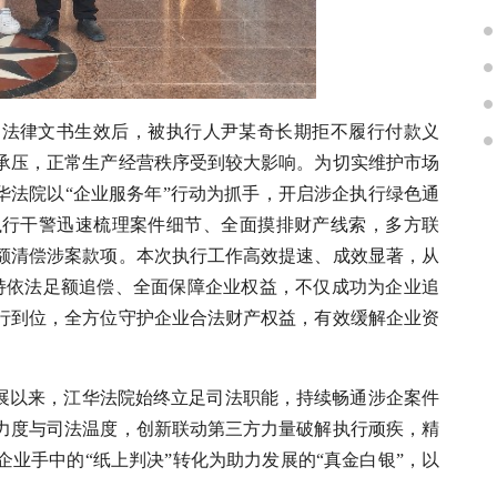
。法律文书生效后，被执行人尹某奇长期拒不履行付款义
承压，正常生产经营秩序受到较大影响。为切实维护市场
华法院以“企业服务年”行动为抓手，开启涉企执行绿色通
执行干警迅速梳理案件细节、全面摸排财产线索，多方联
额清偿涉案款项。本次执行工作高效提速、成效显著，从
持依法足额追偿、全面保障企业权益，不仅成功为企业追
执行到位，全方位守护企业合法财产权益，有效缓解企业资
开展以来，江华法院始终立足司法职能，持续畅通涉企案件
力度与司法温度，创新联动第三方力量破解执行顽疾，精
业手中的“纸上判决”转化为助力发展的“真金白银”，以