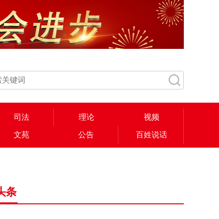
司法
理论
视频
文苑
公告
百姓说话
头条