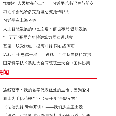
“始终把人民放在心上”——习近平总书记春节前夕
习近平会见哈萨克斯坦总统托卡耶夫
赴辽宁看望慰问基层干部群众纪实
习近平在上海考察
人工智能发展的中国之道：前瞻布局 健康发展
“十五五”开局之年推进算力网建设观察
基层一线党旗红丨挺膺冲锋 同心战风雨
温和回升 总体平稳——透视上半年我国物价数据
国家科学技术奖励大会两院院士大会中国科协第
要闻
十一次全国代表大会在京召开
连线蔡皋：我的名字代表低处的生命，因为爱才
湖南为千亿药械产业出海开具“合规良方”
接近理想的高地
《法治先锋 青年开讲》——我们从这里出发
【法治“证”能量 时代新湘军】以公证为盾，守创