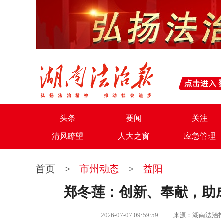
头条
要闻
关注
清风瞭望
人大之窗
应急管理
首页
>
市州动态
>
益阳
郑冬莲：创新、奉献，助成
2026-07-07 09:59:59 来源：湖南法