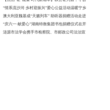
“情系流沙河·乡村迎振兴”爱心公益活动温暖宁乡
新之魂 湖南青年公证人为知识产权保护筑牢防线
澳大利亚魏基成“天籁列车” 助听器捐赠活动走进
市流沙河镇
“庆六一·献爱心”湖南特衡集团书包捐赠仪式在开
开慧镇
涟源市法学会携手市检察院、市邮政公司法治宣
慧镇举行
讲走进七星街镇仙洞中学