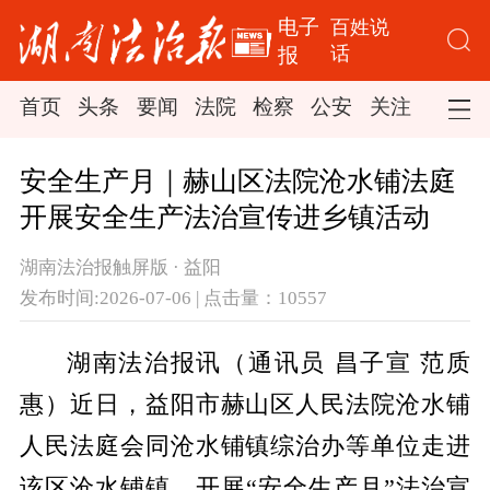
电子
百姓说
话
报
首页
头条
要闻
法院
检察
公安
关注
司法
安全生产月｜赫山区法院沧水铺法庭
开展安全生产法治宣传进乡镇活动
湖南法治报触屏版 · 益阳
发布时间:2026-07-06 | 点击量：10557
湖南法治报讯（通讯员 昌子宣 范质
惠）
近日，益阳市赫山区人民法院沧水铺
人民法庭
会同沧水铺镇综治办等单位
走进
该区
沧水铺镇，开展
“
安全生产月
”
法治宣