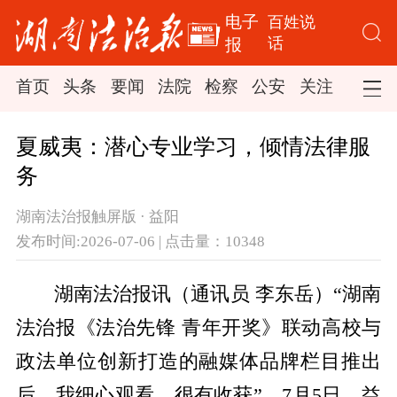
电子
百姓说
话
报
首页
头条
要闻
法院
检察
公安
关注
司法
夏威夷：潜心专业学习，倾情法律服
务
湖南法治报触屏版 · 益阳
发布时间:2026-07-06 | 点击量：10348
湖南法治报讯（通讯员 李东岳）“湖南
法治报《法治先锋 青年开奖》联动高校与
政法单位创新打造的融媒体品牌栏目推出
后，我细心观看，很有收获”。7月5日，益