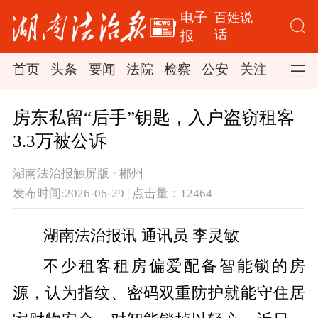
电子
百姓说
话
报
首页
头条
要闻
法院
检察
公安
关注
司法
房东私留“后手”钥匙，入户盗窃租客
3.3万被公诉
湖南法治报触屏版 · 郴州
发布时间:2026-06-29 | 点击量：12464
​湖南法治报讯 通讯员 李灵敏
不少租客租房偏爱配备智能锁的房
源，认为指纹、密码双重防护就能守住居