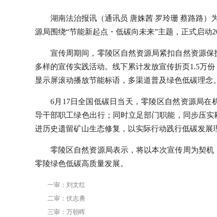
湖南法治报讯（通讯员 唐姝茜 罗玲珊 蔡路路）
源局围绕“节能新起点・低碳向未来”主题，正式启动2
宣传周期间，零陵区自然资源局紧扣自然资源保
多样的宣传实践活动。线下累计发放宣传折页1.5万份
显示屏滚动播放节能标语，多渠道普及绿色低碳理念
6月17日全国低碳日当天，零陵区自然资源局
导干部职工绿色出行；同时立足部门职能，同步压实
进历史遗留矿山生态修复，以实际行动践行低碳发展
零陵区自然资源局表示，将以本次宣传周为契机
零陵绿色低碳高质量发展。
一审：刘文红
二审：伏志勇
三审：万朝晖