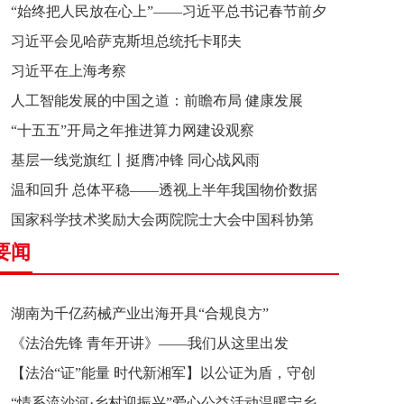
“始终把人民放在心上”——习近平总书记春节前夕
习近平会见哈萨克斯坦总统托卡耶夫
赴辽宁看望慰问基层干部群众纪实
习近平在上海考察
人工智能发展的中国之道：前瞻布局 健康发展
“十五五”开局之年推进算力网建设观察
基层一线党旗红丨挺膺冲锋 同心战风雨
温和回升 总体平稳——透视上半年我国物价数据
国家科学技术奖励大会两院院士大会中国科协第
要闻
十一次全国代表大会在京召开
湖南为千亿药械产业出海开具“合规良方”
《法治先锋 青年开讲》——我们从这里出发
【法治“证”能量 时代新湘军】以公证为盾，守创
“情系流沙河·乡村迎振兴”爱心公益活动温暖宁乡