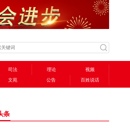
司法
理论
视频
文苑
公告
百姓说话
头条