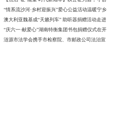
“情系流沙河·乡村迎振兴”爱心公益活动温暖宁乡
新之魂 湖南青年公证人为知识产权保护筑牢防线
澳大利亚魏基成“天籁列车” 助听器捐赠活动走进
市流沙河镇
“庆六一·献爱心”湖南特衡集团书包捐赠仪式在开
开慧镇
涟源市法学会携手市检察院、市邮政公司法治宣
慧镇举行
讲走进七星街镇仙洞中学