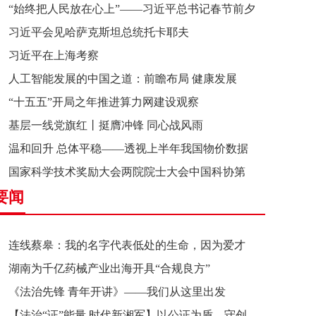
“始终把人民放在心上”——习近平总书记春节前夕
习近平会见哈萨克斯坦总统托卡耶夫
赴辽宁看望慰问基层干部群众纪实
习近平在上海考察
人工智能发展的中国之道：前瞻布局 健康发展
“十五五”开局之年推进算力网建设观察
基层一线党旗红丨挺膺冲锋 同心战风雨
温和回升 总体平稳——透视上半年我国物价数据
国家科学技术奖励大会两院院士大会中国科协第
要闻
十一次全国代表大会在京召开
连线蔡皋：我的名字代表低处的生命，因为爱才
湖南为千亿药械产业出海开具“合规良方”
接近理想的高地
《法治先锋 青年开讲》——我们从这里出发
【法治“证”能量 时代新湘军】以公证为盾，守创