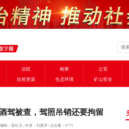
法院
检察
公安
自然资源
生态环境
矿山安全
酒驾被查，驾照吊销还要拘留
报 | 编辑：姜红玉 | 作者：刘惠芳 | 点击量：8775