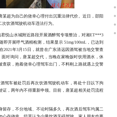
唐某超为自己的侥幸心理付出沉重法律代价。近日，邵阳
二次饮酒驾驶机动车违法行为。
口镇君悦山水城附近路段开展酒醉驾专项整治，对湘ET***3
开展呼气酒精检测，结果显示 51mg/100mL，已达到
2021年3月15日，就曾在广东清远因酒驾被当地交警查
。面对询问，唐某超交代，当晚在家晚饭时饮用酒水，休
被查获，抱着侥幸心理驾车出门，不料刚上路就遇上交警
饮酒驾车被处罚后再次饮酒驾驶机动车，将处十日以下拘
驶证，两年内不得重新申领。目前，唐某超相关处罚流程
身留存，不分地域、不论时隔多久，再次酒后驾车均属二
勿心存侥幸，切莫认为少量饮酒无碍驾驶。家人朋友也要