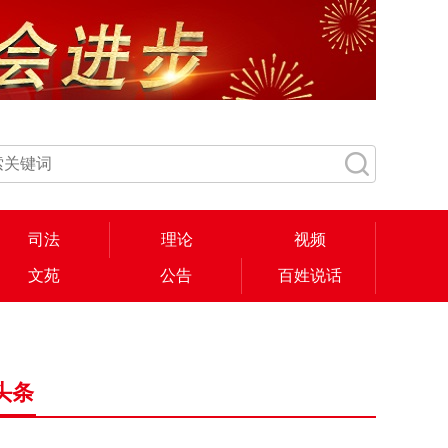
司法
理论
视频
文苑
公告
百姓说话
头条