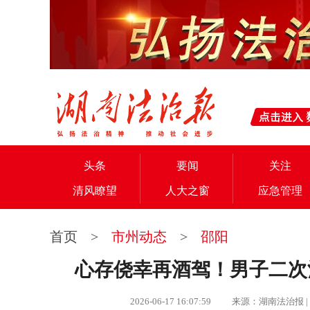
头条
要闻
关注
清风瞭望
人大之窗
应急管理
首页
>
市州动态
>
邵阳
心存侥幸再酒驾！男子二次
2026-06-17 16:07:59 来源：湖南法治