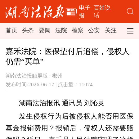
电子
百姓说
话
报
首页
头条
要闻
法院
检察
公安
关注
司法
嘉禾法院：医保垫付后追偿，侵权人
仍需“买单”
湖南法治报触屏版 · 郴州
发布时间:2026-06-17 | 点击量：11074
湖南法治报讯 通讯员 刘沁灵
发生侵权行为后
被侵权人能否用医保
基金报销费用？
报销后，侵权人还需要赔