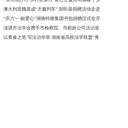
新之魂 湖南青年公证人为知识产权保护筑牢防线
澳大利亚魏基成“天籁列车” 助听器捐赠活动走进
市流沙河镇
“庆六一·献爱心”湖南特衡集团书包捐赠仪式在开
开慧镇
涟源市法学会携手市检察院、市邮政公司法治宣
慧镇举行
以青春之笔 写法治华章 湖南省高校法学联盟“青
讲走进七星街镇仙洞中学
年说法”实践基地揭牌