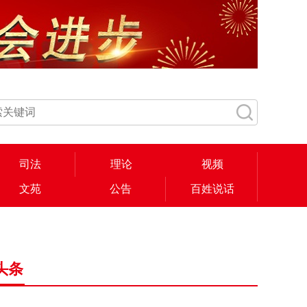
司法
理论
视频
文苑
公告
百姓说话
头条