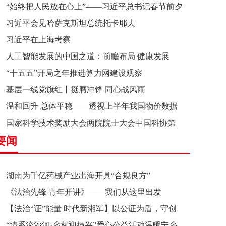
“始终把人民放在心上”——习近平总书记春节前夕
习近平会见哈萨克斯坦总统托卡耶夫
赴辽宁看望慰问基层干部群众纪实
习近平在上海考察
人工智能发展的中国之道：前瞻布局 健康发展
“十五五”开局之年推进算力网建设观察
基层一线党旗红丨挺膺冲锋 同心战风雨
温和回升 总体平稳——透视上半年我国物价数据
国家科学技术奖励大会两院院士大会中国科协第
要闻
十一次全国代表大会在京召开
湖南为千亿药械产业出海开具“合规良方”
《法治先锋 青年开讲》——我们从这里出发
【法治“证”能量 时代新湘军】以公证为盾，守创
“情系流沙河·乡村迎振兴”爱心公益活动温暖宁乡