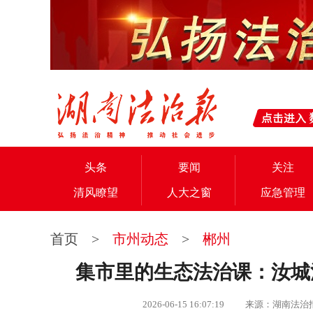
头条
要闻
关注
清风瞭望
人大之窗
应急管理
首页
>
市州动态
>
郴州
集市里的生态法治课：汝城
2026-06-15 16:07:19 来源：湖南法