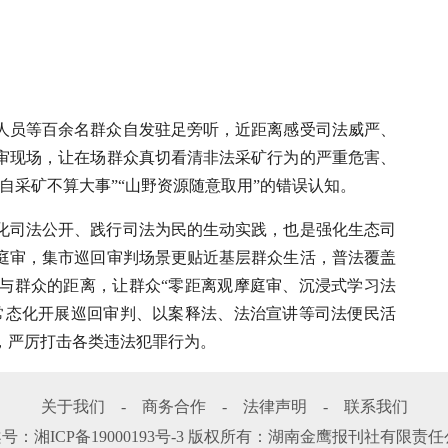
人员等百余名群众自发驻足旁听，近距离感受司法威严、
审现场，让在场群众真切看清非法采矿行为的严重危害、
自采矿不算大事”“山野资源随意取用”的错误认知。
化司法公开、践行司法为民的生动实践，也是强化生态司
庭审，集市巡回审判场景更贴近基层群众生活，普法覆盖
与群众的距离，让群众“零距离观摩庭审、沉浸式学习法
常态化开展巡回审判、以案释法、法治宣讲等司法便民活
，严厉打击各类违法犯罪行为。
关于我们
-
商务合作
-
法律声明
-
联系我们
案号：
湘ICP备19000193号-3
版权所有：湖南金鹰报刊社有限责任