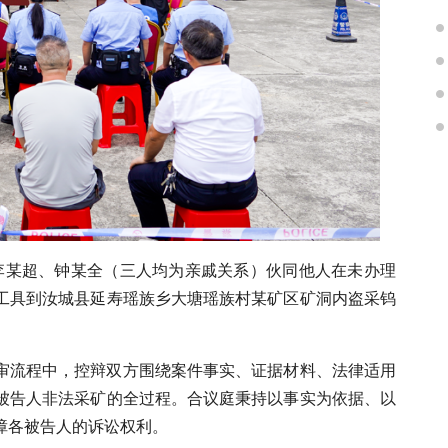
某平、李某超、钟某全（三人均为亲戚关系）伙同他人在未办理
工具到汝城县延寿瑶族乡大塘瑶族村某矿区矿洞内盗采钨
审流程中，控辩双方围绕案件事实、证据材料、法律适用
被告人非法采矿的全过程。合议庭秉持以事实为依据、以
障各被告人的诉讼权利。