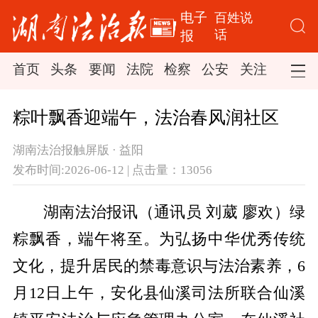
电子
百姓说
话
报
首页
头条
要闻
法院
检察
公安
关注
司法
粽叶飘香迎端午，法治春风润社区
湖南法治报触屏版 · 益阳
发布时间:2026-06-12 | 点击量：13056
湖南法治报讯（通讯员 刘葳 廖欢）
绿
粽飘香，端午将至。为弘扬中华优秀传统
文化，提升居民的禁毒意识与法治素养，6
月12日上午，
安化县
仙溪司法所联合仙溪