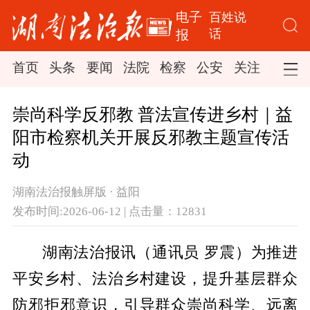
电子
百姓说
话
报
首页
头条
要闻
法院
检察
公安
关注
司法
崇尚科学反邪教 普法宣传进乡村｜益
阳市检察机关开展反邪教主题宣传活
动
湖南法治报触屏版 · 益阳
发布时间:2026-06-12 | 点击量：12831
湖南法治报讯
（
通讯员 罗震）
为推进
平安乡村、法治乡村建设，提升基层群众
防邪拒邪意识，引导群众崇尚科学、远离