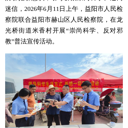
迷信，2026年6月11日上午，益阳市
人民
检
察院联合
益阳市
赫山区
人民
检察院，在龙
光桥
街道
米香村开展“崇尚科学、反对邪
教”普法宣传活动。