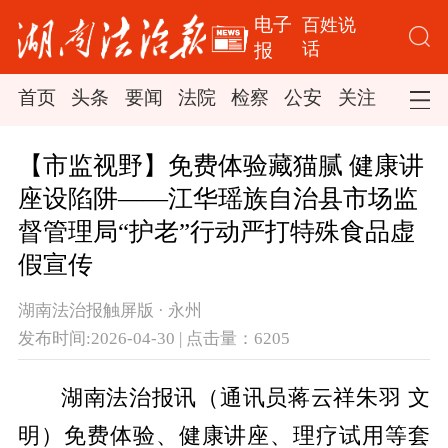
电子
百姓说
话
报
首页
头条
要闻
法院
检察
公安
关注
司法
【市监视野】免费体验藏猫腻 健康讲
座设陷阱——江华瑶族自治县市场监
督管理局“护老”行动严打特殊食品虚
假宣传
湖南法治报触屏版 · 永州
发布时间:2026-04-30 | 点击量：6205
湖南法治报讯（通讯员蒋云祥朱羽 文
明）免费体验、健康讲座、理疗试用等套