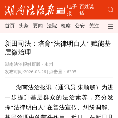
电子
百姓说
话
报
首页
头条
要闻
法院
检察
公安
关注
司法
新田司法：培育“法律明白人” 赋能基
层微治理
湖南法治报触屏版 · 永州
发布时间:2026-03-26 | 点击量：6395
湖南法治报讯（通讯员 朱顺鹏）为进
一步提升基层群众的法治素养，充分发
挥“法律明白人”在普法宣传、纠纷调解、
基层治理中的带头作用，近日，在新田县