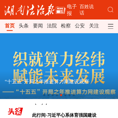
电子
百姓说
话
报
首页
头条
要闻
法院
检察
公安
关注
司法
“十五五”开局之年推进算力网建设观察
[文脉华章 | 总书记引经据典话廉政
（一）]
此行间·习近平心系体育强国建设