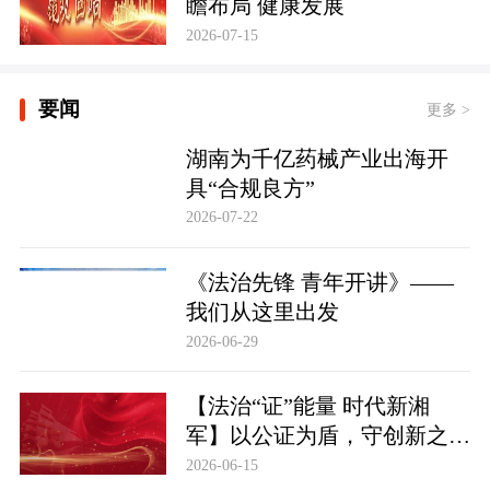
瞻布局 健康发展
2026-07-15
要闻
更多 >
湖南为千亿药械产业出海开
具“合规良方”
2026-07-22
《法治先锋 青年开讲》——
我们从这里出发
2026-06-29
【法治“证”能量 时代新湘
军】以公证为盾，守创新之魂
湖南青年公证人为知识产权保
2026-06-15