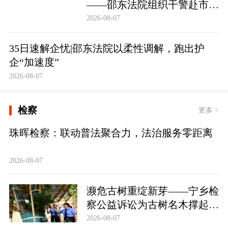
——邵东法院组织干警赴市禁
毒教育基地参观学习
2026-08-07
35日速解企忧|邵东法院以柔性调解，跑出护
企“加速度”
2026-08-07
检察
更多 >
珠晖检察：联动普法聚合力，法治服务零距离
2026-08-07
濒危古树重绽新芽——宁乡检
察公益诉讼为古树名木撑起法
治“保护伞”
2026-08-07