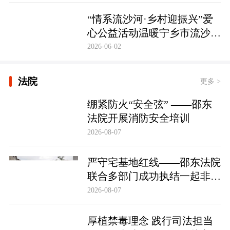
护筑牢防线
“情系流沙河·乡村迎振兴”爱
心公益活动温暖宁乡市流沙河
镇
2026-06-02
法院
更多 >
绷紧防火“安全弦” ——邵东
法院开展消防安全培训
2026-08-07
严守宅基地红线——邵东法院
联合多部门成功执结一起非法
占用宅基地行政处罚案
2026-08-07
厚植禁毒理念 践行司法担当