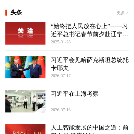
[最是真情暖人心——中国元首外交的世
头条
界情怀与大国气派]
更多 >
[时习之丨“向着建设体育强国、健康中
“始终把人民放在心上”——习
国的目标不断迈进”]
近平总书记春节前夕赴辽宁看
[文脉华章 | 总书记引经据典话廉政
望慰问基层干部群众纪实
2025-01-26
（一）]
习近平会见哈萨克斯坦总统托
此行间·习近平心系体育强国建设
卡耶夫
2026-07-17
习近平在上海考察
2026-07-16
人工智能发展的中国之道：前