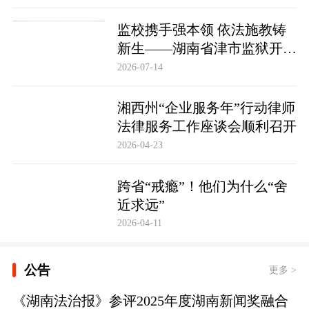
监校携手强本领 依法施教铸
新生——湖南省津市监狱开展
基层警察教育改造专项技能培
2026-07-14
训
湘西州“企业服务年”行动律师
法律服务工作座谈会顺利召开
2026-04-23
跨省“戒瘾”！他们为什么“舍
近求远”
2026-04-11
公告
更多 >
《湖南法治报》参评2025年度湖南新闻奖融合