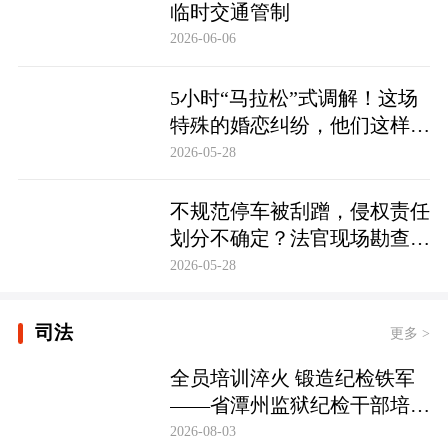
临时交通管制
2026-06-06
5小时“马拉松”式调解！这场
特殊的婚恋纠纷，他们这样化
解……
2026-05-28
不规范停车被刮蹭，侵权责任
划分不确定？法官现场勘查定
争纷
2026-05-28
司法
更多 >
全员培训淬火 锻造纪检铁军
——省潭州监狱纪检干部培训
实现全覆盖
2026-08-03