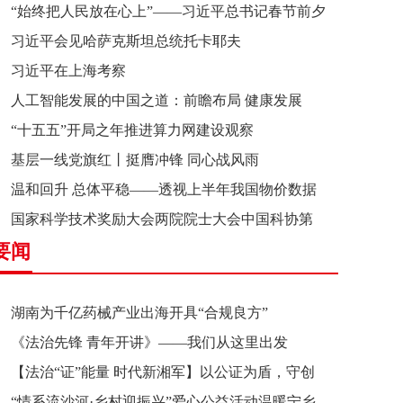
“始终把人民放在心上”——习近平总书记春节前夕
习近平会见哈萨克斯坦总统托卡耶夫
赴辽宁看望慰问基层干部群众纪实
习近平在上海考察
人工智能发展的中国之道：前瞻布局 健康发展
“十五五”开局之年推进算力网建设观察
基层一线党旗红丨挺膺冲锋 同心战风雨
温和回升 总体平稳——透视上半年我国物价数据
国家科学技术奖励大会两院院士大会中国科协第
要闻
十一次全国代表大会在京召开
湖南为千亿药械产业出海开具“合规良方”
《法治先锋 青年开讲》——我们从这里出发
【法治“证”能量 时代新湘军】以公证为盾，守创
“情系流沙河·乡村迎振兴”爱心公益活动温暖宁乡