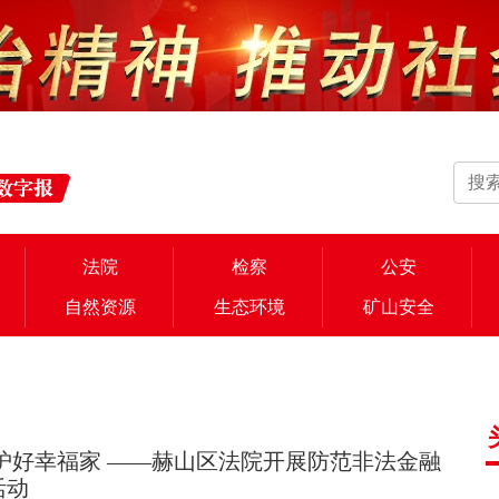
法院
检察
公安
自然资源
生态环境
矿山安全
护好幸福家 ——赫山区法院开展防范非法金融
活动