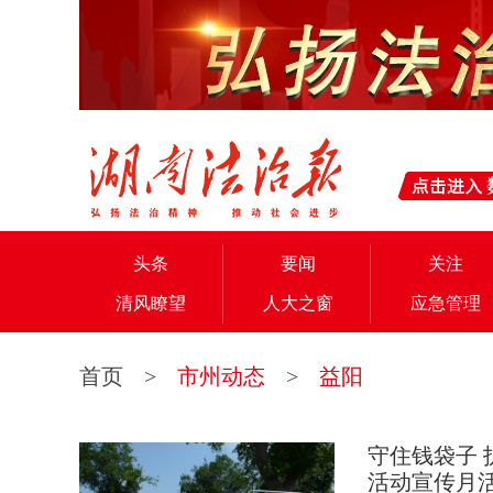
头条
要闻
关注
清风瞭望
人大之窗
应急管理
首页
>
市州动态
>
益阳
守住钱袋子 
活动宣传月