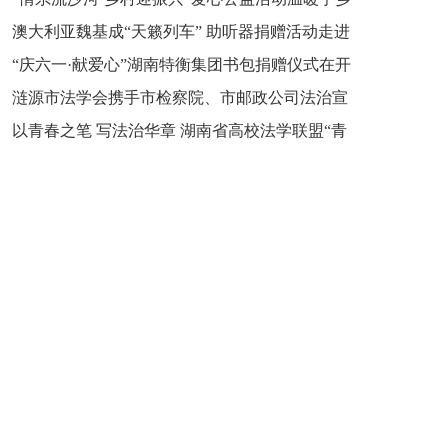
新之魂 湖南青年公证人为知识产权保护筑牢防线
澳大利亚魏基成“天籁列车” 助听器捐赠活动走进
市流沙河镇
“庆六一·献爱心”湖南特衡集团书包捐赠仪式在开
开慧镇
涟源市法学会携手市检察院、市邮政公司法治宣
慧镇举行
以青春之笔 写法治华章 湖南省高校法学联盟“青
讲走进七星街镇仙洞中学
年说法”实践基地揭牌