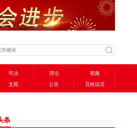
司法
理论
视频
文苑
公告
百姓说话
头条