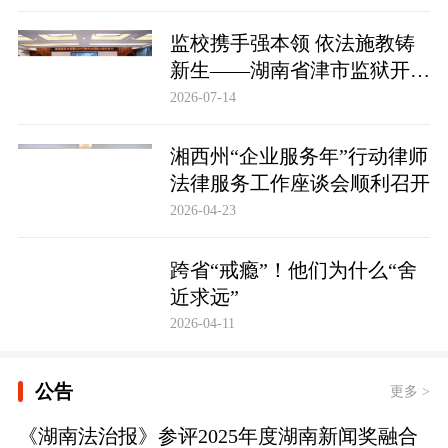
监校携手强本领 依法施教铸
新生——湖南省津市监狱开展
基层警察教育改造专项技能培
2026-07-14
训
湘西州“企业服务年”行动律师
法律服务工作座谈会顺利召开
2026-04-23
跨省“戒瘾”！他们为什么“舍
近求远”
2026-04-11
公告
更多 >
《湖南法治报》参评2025年度湖南新闻奖融合