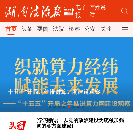
电子
百姓说
话
报
首页
头条
要闻
法院
检察
公安
关注
司法
[学习·知行丨“敦煌，我心向往之”]
时政新闻眼丨从四个维度读懂今年以来
基层一线党旗红丨挺膺冲锋 同心战风雨
中国元首外交
[学习新语｜以党的政治建设为统领加强
党的各方面建设]
[学习·知行丨“敦煌，我心向往之”]