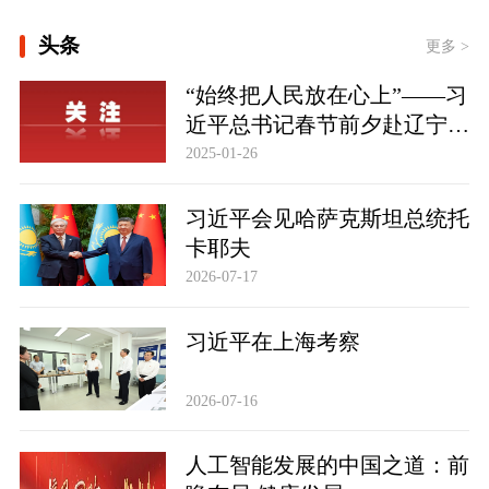
时政新闻眼丨从四个维度读懂今年以来
头条
中国元首外交
更多 >
“始终把人民放在心上”——习
近平总书记春节前夕赴辽宁看
望慰问基层干部群众纪实
2025-01-26
习近平会见哈萨克斯坦总统托
卡耶夫
2026-07-17
习近平在上海考察
2026-07-16
人工智能发展的中国之道：前