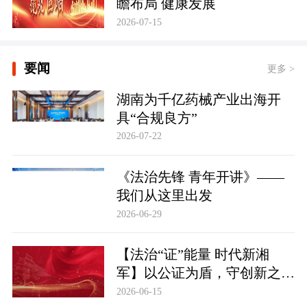
瞻布局 健康发展
2026-07-15
要闻
更多 >
湖南为千亿药械产业出海开
具“合规良方”
2026-07-22
《法治先锋 青年开讲》——
我们从这里出发
2026-06-29
【法治“证”能量 时代新湘
军】以公证为盾，守创新之魂
湖南青年公证人为知识产权保
2026-06-15