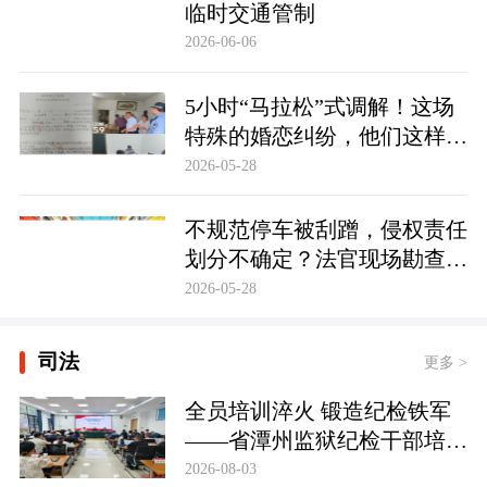
临时交通管制
2026-06-06
5小时“马拉松”式调解！这场
特殊的婚恋纠纷，他们这样化
解……
2026-05-28
不规范停车被刮蹭，侵权责任
划分不确定？法官现场勘查定
争纷
2026-05-28
司法
更多 >
全员培训淬火 锻造纪检铁军
——省潭州监狱纪检干部培训
实现全覆盖
2026-08-03