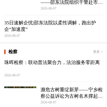
——邵东法院组织干警赴市禁
毒教育基地参观学习
2026-08-07
35日速解企忧|邵东法院以柔性调解，跑出护
企“加速度”
2026-08-07
检察
更多 >
珠晖检察：联动普法聚合力，法治服务零距离
2026-08-07
濒危古树重绽新芽——宁乡检
察公益诉讼为古树名木撑起法
治“保护伞”
2026-08-07