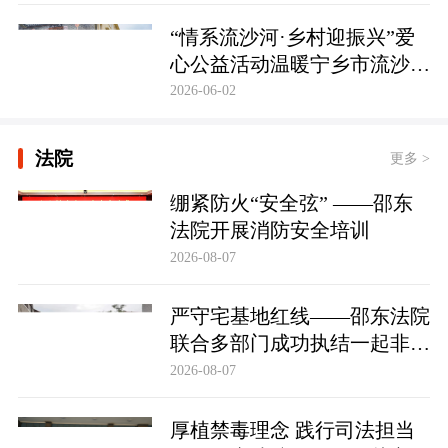
护筑牢防线
“情系流沙河·乡村迎振兴”爱
心公益活动温暖宁乡市流沙河
镇
2026-06-02
法院
更多 >
绷紧防火“安全弦” ——邵东
法院开展消防安全培训
2026-08-07
严守宅基地红线——邵东法院
联合多部门成功执结一起非法
占用宅基地行政处罚案
2026-08-07
厚植禁毒理念 践行司法担当