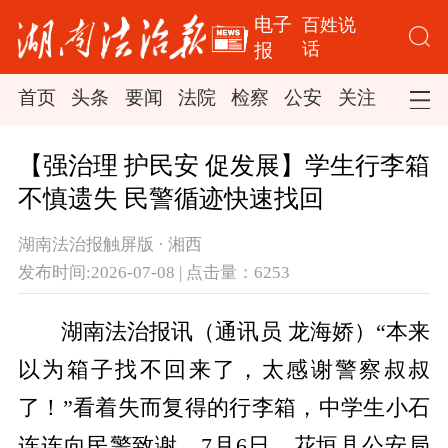
电子
百姓说
话
报
首页
头条
要闻
法院
检察
公安
关注
司法
【强治理 护民安 促发展】学生行李箱
不慎遗失 民警循迹快速找回
湖南法治报触屏版 · 湘西
发布时间:2026-07-08 | 点击量：6253
湖南法治报讯（通讯员 龙海娇）“本来
以为箱子找不回来了，太感谢警察叔叔
了！”看着失而复得的行李箱，中学生小石
连连向民警致谢。7月6日，花垣县公安局