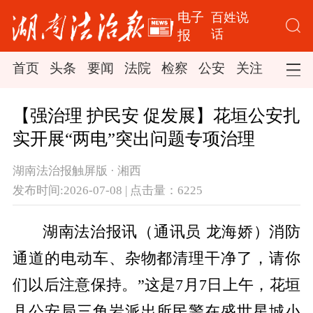
电子
百姓说
话
报
首页
头条
要闻
法院
检察
公安
关注
司法
【强治理 护民安 促发展】花垣公安扎
实开展“两电”突出问题专项治理
湖南法治报触屏版 · 湘西
发布时间:2026-07-08 | 点击量：6225
湖南法治报讯（通讯员 龙海娇）消防
通道的电动车、杂物都清理干净了，请你
们以后注意保持。”这是7月7日上午，花垣
县公安局三角岩派出所民警在盛世星城小