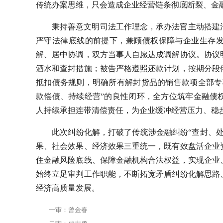
传统办案思维，只会造成企业经营链条彻底断裂、金融
秉持善意文明司法工作理念，承办法官主动搭建
严守法律底线的前提下，兼顾债权保障与企业生存
解、居中协调，双方当事人自愿达成调解协议。协议
酒水和查封措施；被告严格遵照还款计划，按期分段
抵扣债务规则，明确所有解封货品的销售款项全部专
款偿债、持续经营”的良性闭环，全方位筑牢金融债
人持续承担连带清偿责任，为企业缓冲经营压力、稳
​此次纠纷化解，打破了传统涉金融纠纷“查封、
果、社会效果、经济效果三重统一，既有效盘活企业
住金融风险底线、保障金融机构合法权益，实现企业
始终立足审判工作职能，不断拓宽矛盾纠纷化解思路
经济高质量发展。
一审：曾金春