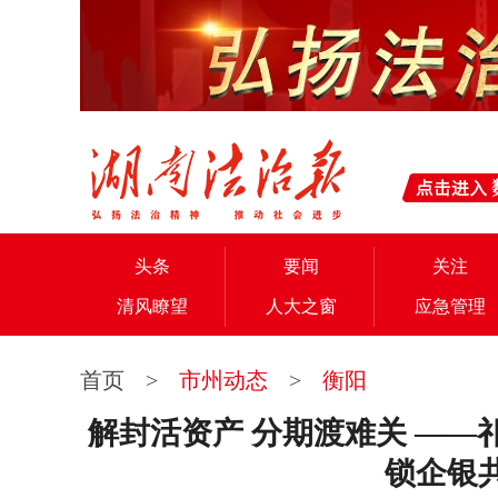
头条
要闻
关注
清风瞭望
人大之窗
应急管理
首页
>
市州动态
>
衡阳
解封活资产 分期渡难关 ——
锁企银