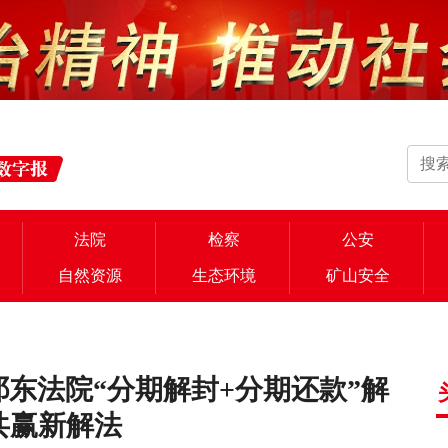
法院
检察
公安
自然资源
生态环境
矿山安全
祁东法院“分期解封+分期还款”解
共赢新解法