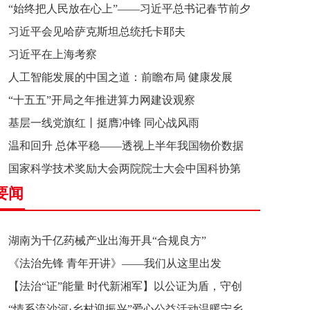
“始终把人民放在心上”——习近平总书记春节前夕
习近平会见哈萨克斯坦总统托卡耶夫
赴辽宁看望慰问基层干部群众纪实
习近平在上海考察
人工智能发展的中国之道：前瞻布局 健康发展
“十五五”开局之年推进算力网建设观察
基层一线党旗红丨挺膺冲锋 同心战风雨
温和回升 总体平稳——透视上半年我国物价数据
国家科学技术奖励大会两院院士大会中国科协第
要闻
十一次全国代表大会在京召开
湖南为千亿药械产业出海开具“合规良方”
《法治先锋 青年开讲》——我们从这里出发
【法治“证”能量 时代新湘军】以公证为盾，守创
“情系流沙河·乡村迎振兴”爱心公益活动温暖宁乡