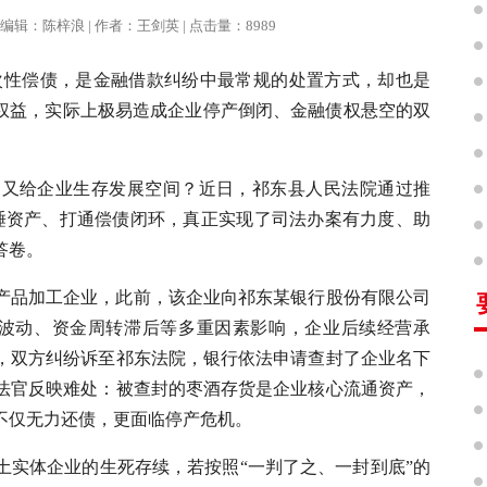
报 | 编辑：陈梓浪 | 作者：王剑英 | 点击量：8989
次性偿债，是金融借款纠纷中最常规的处置方式，却也是
法权益，实际上极易造成企业停产倒闭、金融债权悬空的双
，又给企业生存发展空间？近日，祁东县人民法院通过推
沉睡资产、打通偿债闭环，真正实现了司法办案有力度、助
答卷。
产品加工企业，此前，该企业向祁东某银行股份有限公司
境波动、资金周转滞后等多重因素影响，企业后续经营承
，双方纠纷诉至祁东法院，银行依法申请查封了企业名下
法官反映难处：被查封的枣酒存货是企业核心流通资产，
不仅无力还债，更面临停产危机。
土实体企业的生死存续，若按照“一判了之、一封到底”的