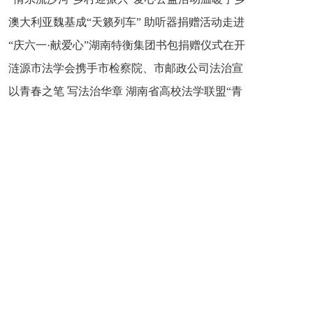
新之魂 湖南青年公证人为知识产权保护筑牢防线
澳大利亚魏基成“天籁列车” 助听器捐赠活动走进
市流沙河镇
“庆六一·献爱心”湖南特衡集团书包捐赠仪式在开
开慧镇
涟源市法学会携手市检察院、市邮政公司法治宣
慧镇举行
以青春之笔 写法治华章 湖南省高校法学联盟“青
讲走进七星街镇仙洞中学
年说法”实践基地揭牌