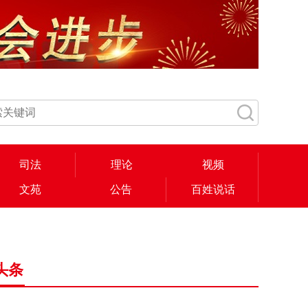
司法
理论
视频
文苑
公告
百姓说话
头条