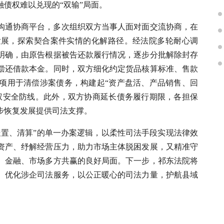
债权难以兑现的“双输”局面。
沟通协商平台，多次组织双方当事人面对面交流协商，在
发展，探索契合案件实情的化解路径。经法院多轮耐心调
明确，由原告根据被告还款履行情况，逐步分批解除封存
偿还借款本金。同时，双方细化约定货品核算标准、售款
项用于清偿涉案债务，构建起“资产盘活、产品销售、回
权安全防线。此外，双方协商延长债务履行期限，各担保
步恢复发展提供司法支撑。
处置、清算”的单一办案逻辑，以柔性司法手段实现法律效
资产、纾解经营压力，助力市场主体脱困发展，又精准守
、金融、市场多方共赢的良好局面。下一步，祁东法院将
、优化涉企司法服务，以公正暖心的司法力量，护航县域