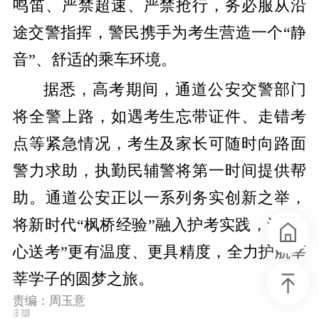
鸣笛、严禁超速、严禁抢行，务必服从沿
途交警指挥，警民携手为考生营造一个“静
音”、舒适的乘车环境。
据悉，高考期间，通道公安交警部门
将全警上路，如遇考生忘带证件、走错考
点等紧急情况，考生及家长可随时向路面
警力求助，执勤民辅警将第一时间提供帮
助。通道公安正以一系列务实创新之举，
将新时代“枫桥经验”融入护考实践，让“爱
心送考”更有温度、更具精度，全力护航莘
莘学子的圆梦之旅。
责编：周玉意
一审：曾金春
二审：伏志勇
三审：万朝晖