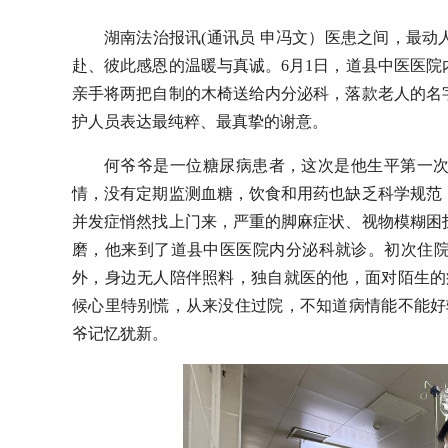
湖南法治报讯(通讯员 申冯文）医患之间，最
赴、彼此感恩的温暖与真诚。6月1日，道县中医医院
亲手将两把自制的木椅送给内分泌科，落款老人的名
护人员表达最纯粹、最真挚的谢意。
何爷爷是一位糖尿病患者，这次是他生平第一
情，没有定期监测血糖，饮食和用药也缺乏科学规范
并发症悄然找上门来，严重的脚麻症状、视物模糊困
磨，他来到了道县中医医院内分泌科就诊。初次住
外，身边无人陪伴照料，独自就医的他，面对陌生的
候心里特别慌，从来没住过院，不知道病情能不能好
爷记忆犹新。