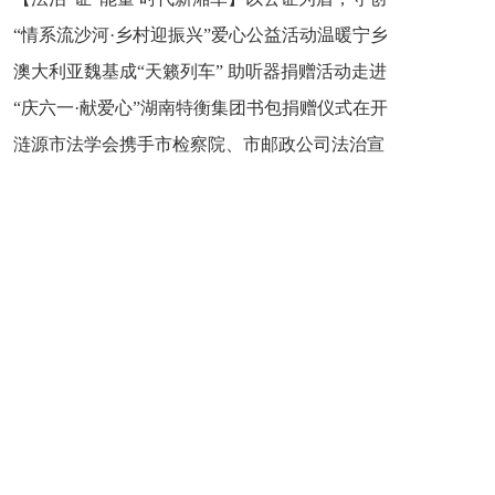
“情系流沙河·乡村迎振兴”爱心公益活动温暖宁乡
新之魂 湖南青年公证人为知识产权保护筑牢防线
澳大利亚魏基成“天籁列车” 助听器捐赠活动走进
市流沙河镇
“庆六一·献爱心”湖南特衡集团书包捐赠仪式在开
开慧镇
涟源市法学会携手市检察院、市邮政公司法治宣
慧镇举行
讲走进七星街镇仙洞中学