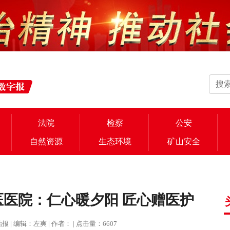
法院
检察
公安
自然资源
生态环境
矿山安全
医院：仁心暖夕阳 匠心赠医护
法治报 | 编辑：左爽 | 作者： | 点击量：6607