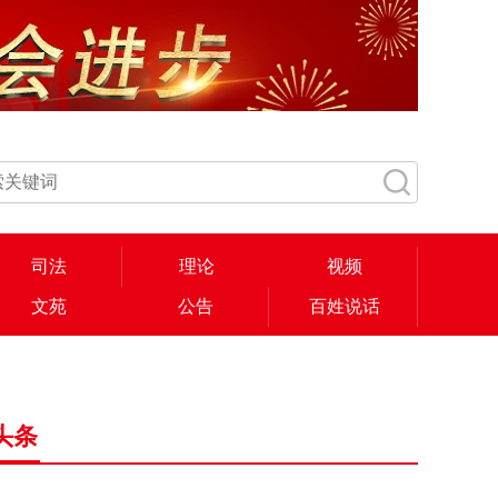
司法
理论
视频
文苑
公告
百姓说话
头条