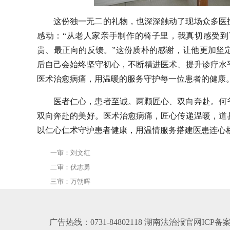
这份独一无二的礼物，也深深触动了现场众多医
感动：“从老人家亲手制作的椅子里，我真切感受
贵、最正向的反馈。”这份质朴的感谢，让他更加坚
后自己会始终坚守初心，不断精进医术、提升诊疗水
医术治愈病痛，用温暖的服务守护每一位患者的健康
医者仁心，患者至诚。两颗匠心、双向奔赴。何
双向奔赴的美好。医术治愈病痛，匠心传递温暖，道
以仁心仁术守护患者健康，用温情服务搭建医患连心
一审：刘文红
二审：伏志勇
三审：万朝晖
广告热线：0731-84802118 湖南法治报官网ICP备