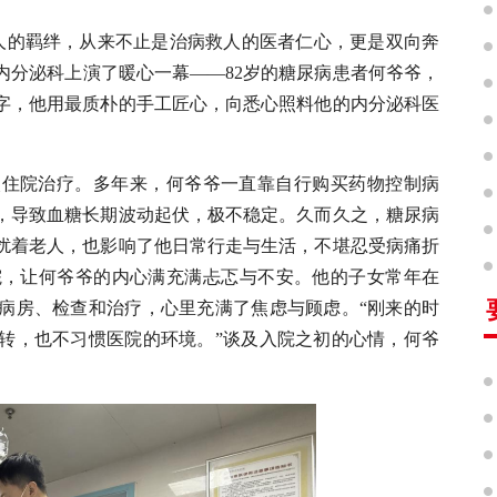
动人的羁绊，从来不止是治病救人的医者仁心，更是双向奔
内分泌科上演了暖心一幕——82岁的糖尿病患者何爷爷，
字，他用最质朴的手工匠心，向悉心照料他的内分泌科医
次住院治疗。多年来，何爷爷一直靠自行购买药物控制病
，导致血糖长期波动起伏，极不稳定。久而久之，糖尿病
扰着老人，也影响了他日常行走与生活，不堪忍受病痛折
院，让何爷爷的内心满充满忐忑与不安。他的子女常年在
病房、检查和治疗，心里充满了焦虑与顾虑。“刚来的时
转，也不习惯医院的环境。”谈及入院之初的心情，何爷