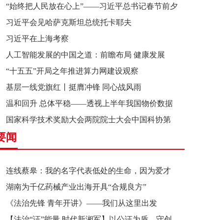
“始终把人民放在心上”——习近平总书记春节前夕
习近平会见哈萨克斯坦总统托卡耶夫
赴辽宁看望慰问基层干部群众纪实
习近平在上海考察
人工智能发展的中国之道：前瞻布局 健康发展
“十五五”开局之年推进算力网建设观察
基层一线党旗红丨挺膺冲锋 同心战风雨
温和回升 总体平稳——透视上半年我国物价数据
国家科学技术奖励大会两院院士大会中国科协第
要闻
十一次全国代表大会在京召开
连线蔡皋：我的名字代表低处的生命，因为爱才
湖南为千亿药械产业出海开具“合规良方”
接近理想的高地
《法治先锋 青年开讲》——我们从这里出发
【法治“证”能量 时代新湘军】以公证为盾，守创