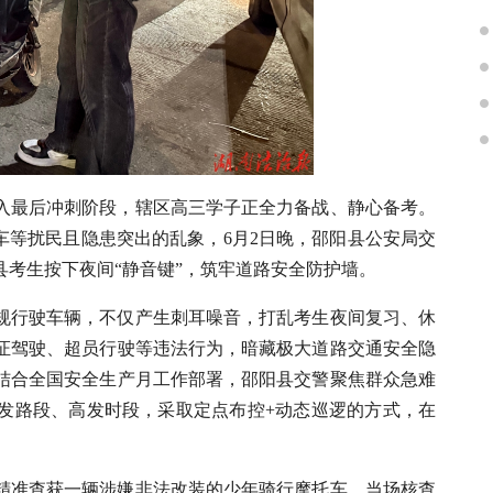
入最后冲刺阶段，辖区高三学子正全力备战、静心备考。
车等扰民且隐患突出的乱象，6月2日晚，邵阳县公安局交
考生按下夜间“静音键”，筑牢道路安全防护墙。
规行驶车辆，不仅产生刺耳噪音，打乱考生夜间复习、休
证驾驶、超员行驶等违法行为，暗藏极大道路交通安全隐
结合全国安全生产月工作部署，邵阳县交警聚焦群众急难
发路段、高发时段，采取定点布控+动态巡逻的方式，在
，精准查获一辆涉嫌非法改装的少年骑行摩托车，当场核查