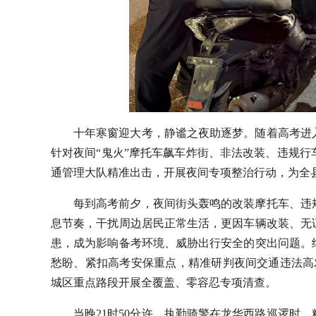
十年寒窗迎大考，静谧之夜助逐梦。随着高考进
针对夜间“鬼火”摩托车飙车炸街、非法改装、违规行
通管理大队精准出击，开展夜间专项整治行动，为全县
每到高考前夕，夜间街头轰鸣的改装摩托车、违
息节奏，干扰周边居民正常生活，更因车辆改装、无
患，成为影响备考环境、威胁出行安全的突出问题。
愁盼、紧扣高考安保重点，精准研判夜间交通违法高
城区重点路段开展全覆盖、零容忍专项清查。
当晚21时50分许，执勤骑警在龙华西路巡逻时