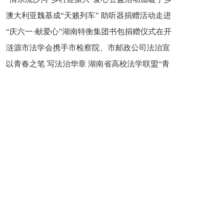
新之魂 湖南青年公证人为知识产权保护筑牢防线
澳大利亚魏基成“天籁列车” 助听器捐赠活动走进
市流沙河镇
“庆六一·献爱心”湖南特衡集团书包捐赠仪式在开
开慧镇
涟源市法学会携手市检察院、市邮政公司法治宣
慧镇举行
以青春之笔 写法治华章 湖南省高校法学联盟“青
讲走进七星街镇仙洞中学
年说法”实践基地揭牌