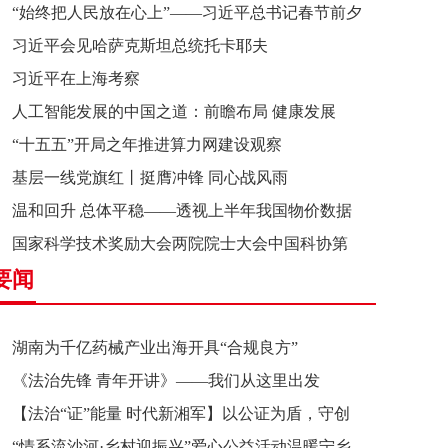
“始终把人民放在心上”——习近平总书记春节前夕
习近平会见哈萨克斯坦总统托卡耶夫
赴辽宁看望慰问基层干部群众纪实
习近平在上海考察
人工智能发展的中国之道：前瞻布局 健康发展
“十五五”开局之年推进算力网建设观察
基层一线党旗红丨挺膺冲锋 同心战风雨
温和回升 总体平稳——透视上半年我国物价数据
国家科学技术奖励大会两院院士大会中国科协第
要闻
十一次全国代表大会在京召开
湖南为千亿药械产业出海开具“合规良方”
《法治先锋 青年开讲》——我们从这里出发
【法治“证”能量 时代新湘军】以公证为盾，守创
“情系流沙河·乡村迎振兴”爱心公益活动温暖宁乡