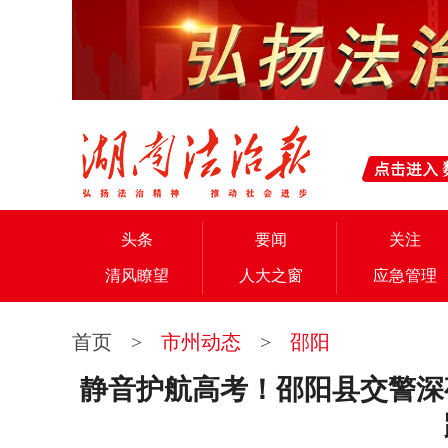
头条
要闻
关注
清风瞭望
人大之窗
应急管理
首页
>
市州动态
>
邵阳
静音护航高考！邵阳县交警深