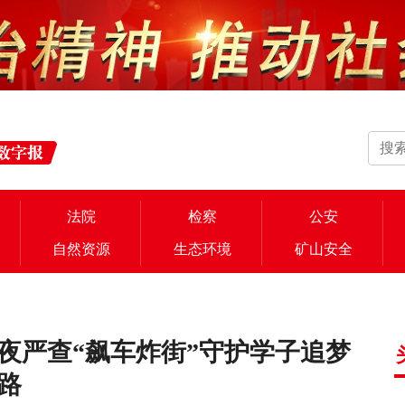
法院
检察
公安
自然资源
生态环境
矿山安全
夜严查“飙车炸街”守护学子追梦
路