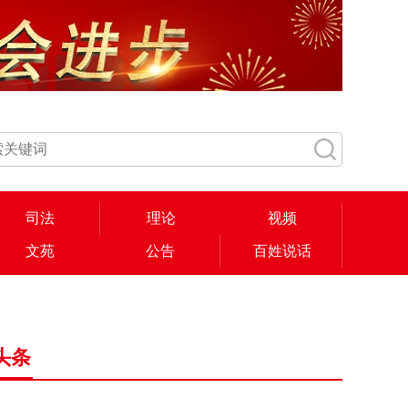
司法
理论
视频
文苑
公告
百姓说话
头条