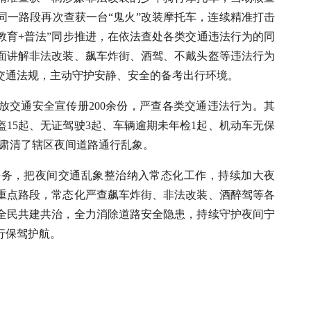
警同一路段再次查获一台“鬼火”改装摩托车，连续精准打击
教育+普法”同步推进，在依法查处各类交通违法行为的同
面讲解非法改装、飙车炸街、酒驾、不戴头盔等违法行为
交通法规，主动守护安静、安全的备考出行环境。
放交通安全宣传册200余份，严查各类交通违法行为。其
盔15起、无证驾驶3起、车辆逾期未年检1起、机动车无保
效肃清了辖区夜间道路通行乱象。
任务，把夜间交通乱象整治纳入常态化工作，持续加大夜
重点路段，常态化严查飙车炸街、非法改装、酒醉驾等各
全民共建共治，全力消除道路安全隐患，持续守护夜间宁
行保驾护航。