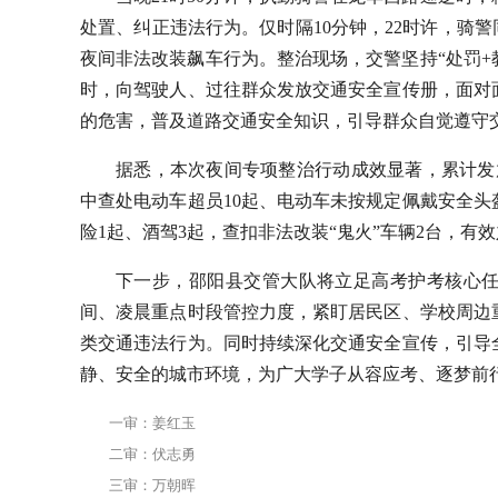
处置、纠正违法行为。仅时隔10分钟，22时许，骑
夜间非法改装飙车行为。整治现场，交警坚持“处罚+
时，向驾驶人、过往群众发放交通安全宣传册，面对
的危害，普及道路交通安全知识，引导群众自觉遵守
据悉，本次夜间专项整治行动成效显著，累计发
中查处电动车超员10起、电动车未按规定佩戴安全头
险1起、酒驾3起，查扣非法改装“鬼火”车辆2台，有
下一步，邵阳县交管大队将立足高考护考核心
间、凌晨重点时段管控力度，紧盯居民区、学校周边
类交通违法行为。同时持续深化交通安全宣传，引导
静、安全的城市环境，为广大学子从容应考、逐梦前
一审：姜红玉
二审：伏志勇
三审：万朝晖