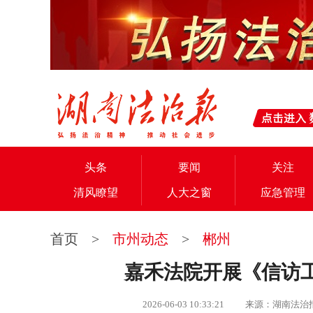
头条
要闻
关注
清风瞭望
人大之窗
应急管理
首页
>
市州动态
>
郴州
嘉禾法院开展《信访
2026-06-03 10:33:21 来源：湖南法