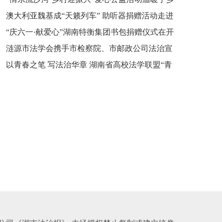
新之魂 湖南青年公证人为知识产权保护筑牢防线
澳大利亚魏基成“天籁列车” 助听器捐赠活动走进
市流沙河镇
“庆六一·献爱心”湖南特衡集团书包捐赠仪式在开
开慧镇
涟源市法学会携手市检察院、市邮政公司法治宣
慧镇举行
以青春之笔 写法治华章 湖南省高校法学联盟“青
讲走进七星街镇仙洞中学
年说法”实践基地揭牌