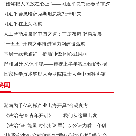
“始终把人民放在心上”——习近平总书记春节前夕
习近平会见哈萨克斯坦总统托卡耶夫
赴辽宁看望慰问基层干部群众纪实
习近平在上海考察
人工智能发展的中国之道：前瞻布局 健康发展
“十五五”开局之年推进算力网建设观察
基层一线党旗红丨挺膺冲锋 同心战风雨
温和回升 总体平稳——透视上半年我国物价数据
国家科学技术奖励大会两院院士大会中国科协第
要闻
十一次全国代表大会在京召开
湖南为千亿药械产业出海开具“合规良方”
《法治先锋 青年开讲》——我们从这里出发
【法治“证”能量 时代新湘军】以公证为盾，守创
“情系流沙河·乡村迎振兴”爱心公益活动温暖宁乡