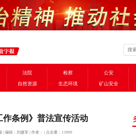
法院
检察
公安
自然资源
生态环境
矿山安全
工作条例》普法宣传活动
治报 | 编辑：刘建军 | 作者： | 点击量：13909