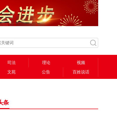
司法
理论
视频
文苑
公告
百姓说话
头条