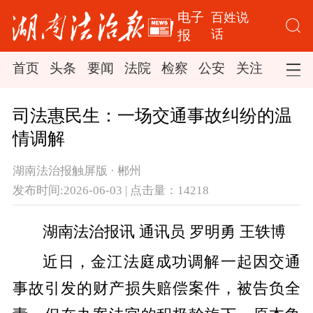
电子
百姓说
话
报
首页
头条
要闻
法院
检察
公安
关注
司法
司法惠民生：一场交通事故纠纷的温
情调解
湖南法治报触屏版 · 郴州
发布时间:2026-06-03 | 点击量：14218
湖南法治报讯 通讯员 罗明勇 王轶博
近日，金江法庭成功调解一起因交通
事故引发的财产损失赔偿案件，被告负全