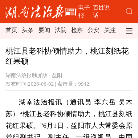
电子
百姓说
话
报
首页
头条
要闻
法院
检察
公安
关注
司法
桃江县老科协倾情助力，桃江刻纸花
红果硕
湖南法治报触屏版 · 益阳
发布时间:2026-06-02 | 点击量：9942
湖南法治报讯（通讯员 李东岳 吴木
苏）“桃江县老科协倾情助力，桃江县刻纸
花红果硕。”6月1日，益阳市人大常委会原
党组副书记、副主任、一级巡视员，中国