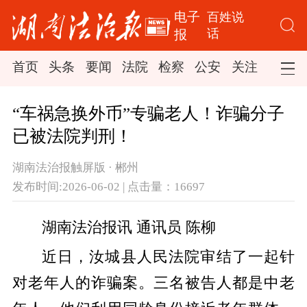
电子
百姓说
话
报
首页
头条
要闻
法院
检察
公安
关注
司法
“车祸急换外币”专骗老人！诈骗分子
已被法院判刑！
湖南法治报触屏版 · 郴州
发布时间:2026-06-02 | 点击量：16697
湖南法治报讯 通讯员 陈柳
近日，汝城县人民法院审结了一起针
对老年人的诈骗案。
三名被告人都是中老