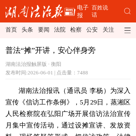
电子
百姓说
话
报
首页
头条
要闻
法院
检察
公安
关注
司法
普法“摊”开讲，安心伴身旁
湖南法治报触屏版 · 衡阳
发布时间:2026-06-01 | 点击量：7488
湖南法治报讯（通讯员 李杨）为深入
宣传
《信访工作条例》
，5月29日，蒸湘区
人民检察院在弘阳广场开展信访法治宣传
月集中宣传活动，通过设摊宣讲、发放资