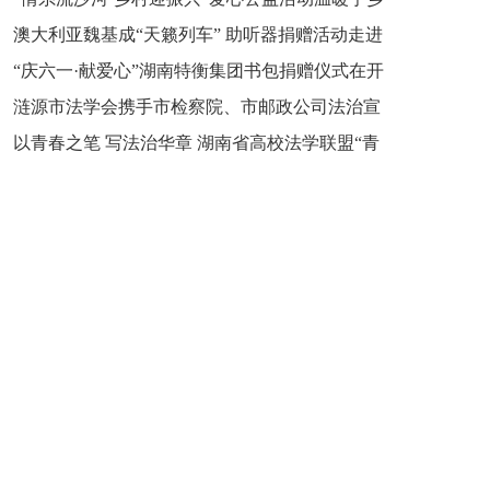
新之魂 湖南青年公证人为知识产权保护筑牢防线
澳大利亚魏基成“天籁列车” 助听器捐赠活动走进
市流沙河镇
“庆六一·献爱心”湖南特衡集团书包捐赠仪式在开
开慧镇
涟源市法学会携手市检察院、市邮政公司法治宣
慧镇举行
以青春之笔 写法治华章 湖南省高校法学联盟“青
讲走进七星街镇仙洞中学
年说法”实践基地揭牌