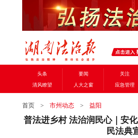
头条
要闻
关注
清风瞭望
人大之窗
应急管理
首页
>
市州动态
>
益阳
普法进乡村 法治润民心｜安
民法典