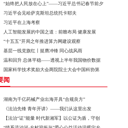
“始终把人民放在心上”——习近平总书记春节前夕
习近平会见哈萨克斯坦总统托卡耶夫
赴辽宁看望慰问基层干部群众纪实
习近平在上海考察
人工智能发展的中国之道：前瞻布局 健康发展
“十五五”开局之年推进算力网建设观察
基层一线党旗红丨挺膺冲锋 同心战风雨
温和回升 总体平稳——透视上半年我国物价数据
国家科学技术奖励大会两院院士大会中国科协第
要闻
十一次全国代表大会在京召开
湖南为千亿药械产业出海开具“合规良方”
《法治先锋 青年开讲》——我们从这里出发
【法治“证”能量 时代新湘军】以公证为盾，守创
“情系流沙河·乡村迎振兴”爱心公益活动温暖宁乡