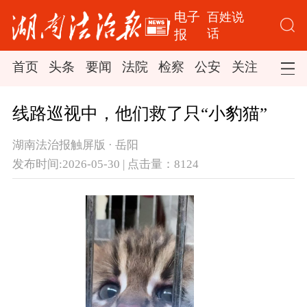
电子
百姓说
话
报
首页
头条
要闻
法院
检察
公安
关注
司法
线路巡视中，他们救了只“小豹猫”
湖南法治报触屏版 · 岳阳
发布时间:2026-05-30 | 点击量：8124