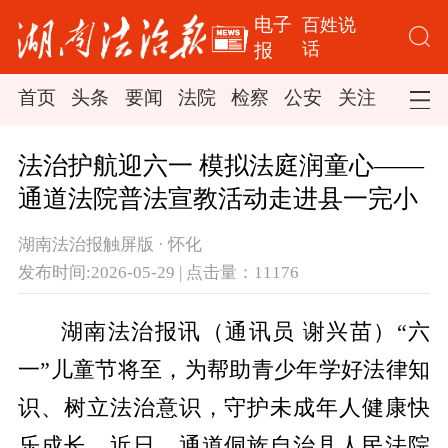
电子
百姓说
话
报
首页
头条
要闻
法院
检察
公安
关注
司法
法治护航迎六一 模拟法庭润童心——
通道法院普法宣教活动走进县一完小
湖南法治报触屏版 · 怀化
发布时间:2026-05-29 | 点击量：11176
湖南法治报讯（通讯员 谢兴苗）“六
一”儿童节将至，为帮助青少年学好法律知
识、树立法治意识，守护未成年人健康快
乐成长，近日，通道侗族自治县人民法院