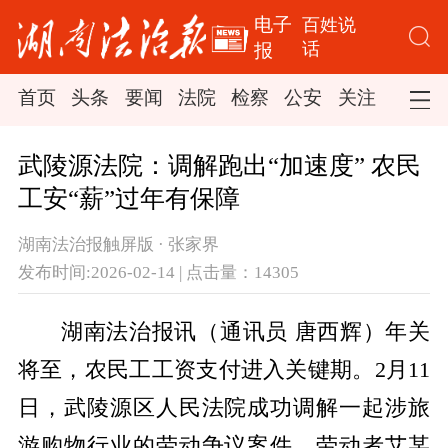
电子
百姓说
话
报
首页
头条
要闻
法院
检察
公安
关注
司法
武陵源法院：调解跑出“加速度” 农民
工安“薪”过年有保障
湖南法治报触屏版 · 张家界
发布时间:2026-02-14 | 点击量：14305
湖南法治报讯（通讯员
唐西辉）
年关
将至，农民工工资支付进入关键期。2月11
日，武陵源区人民法院成功调解一起涉旅
游购物行业的劳动争议案件，劳动者艾某