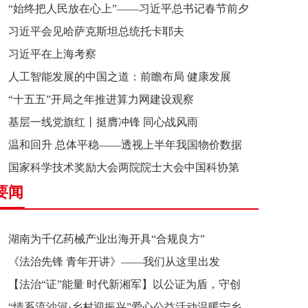
“始终把人民放在心上”——习近平总书记春节前夕
习近平会见哈萨克斯坦总统托卡耶夫
赴辽宁看望慰问基层干部群众纪实
习近平在上海考察
人工智能发展的中国之道：前瞻布局 健康发展
“十五五”开局之年推进算力网建设观察
基层一线党旗红丨挺膺冲锋 同心战风雨
温和回升 总体平稳——透视上半年我国物价数据
国家科学技术奖励大会两院院士大会中国科协第
要闻
十一次全国代表大会在京召开
湖南为千亿药械产业出海开具“合规良方”
《法治先锋 青年开讲》——我们从这里出发
【法治“证”能量 时代新湘军】以公证为盾，守创
“情系流沙河·乡村迎振兴”爱心公益活动温暖宁乡