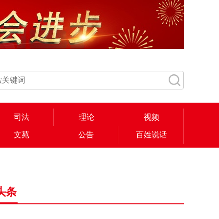
司法
理论
视频
文苑
公告
百姓说话
头条