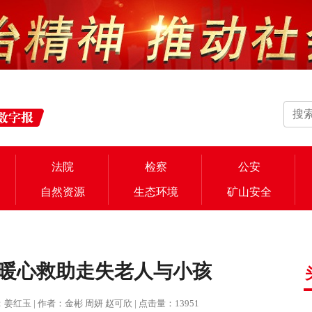
法院
检察
公安
自然资源
生态环境
矿山安全
暖心救助走失老人与小孩
 编辑：姜红玉 | 作者：金彬 周妍 赵可欣 | 点击量：13951