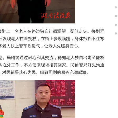
桥镇街上一名老人在路边独自徘徊观望，疑似走失。接到群
后发现老人拄着拐杖，在街上步履蹒跚，身体抵挡不住寒
将老人扶上警车吹暖气，让老人先暖身安心。
息。民辅警通过耐心和其交流，得知老人独自出走至廉桥
均在外工作，不方便来现场接其回家。民辅警只好先沟通
，对民辅警热心为民、细致周到的服务充满感激。