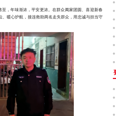
将至，年味渐浓，平安更浓。在群众阖家团圆、喜迎新春
位、暖心护航，接连救助两名走失群众，用忠诚与担当守