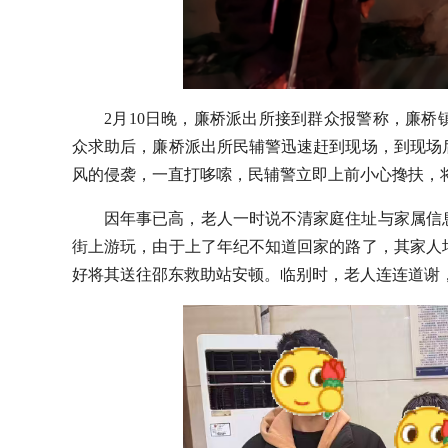
2月10日晚，廉桥派出所接到群众报警称，廉
众求助后，廉桥派出所民辅警迅速赶到现场，到现场
风的侵袭，一直打哆嗦，民辅警立即上前小心搀扶，
因年事已高，老人一时说不清家庭住址与家属信
街上游玩，由于上了年纪不知道回家的路了，其家人
好将其送往邵东救助站安顿。临别时，老人连连道谢