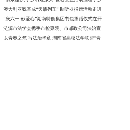
新之魂 湖南青年公证人为知识产权保护筑牢防线
澳大利亚魏基成“天籁列车” 助听器捐赠活动走进
市流沙河镇
“庆六一·献爱心”湖南特衡集团书包捐赠仪式在开
开慧镇
涟源市法学会携手市检察院、市邮政公司法治宣
慧镇举行
以青春之笔 写法治华章 湖南省高校法学联盟“青
讲走进七星街镇仙洞中学
年说法”实践基地揭牌