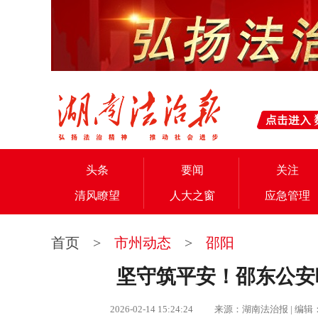
头条
要闻
关注
清风瞭望
人大之窗
应急管理
首页
>
市州动态
>
邵阳
坚守筑平安！邵东公安
2026-02-14 15:24:24 来源：湖南法治报 |