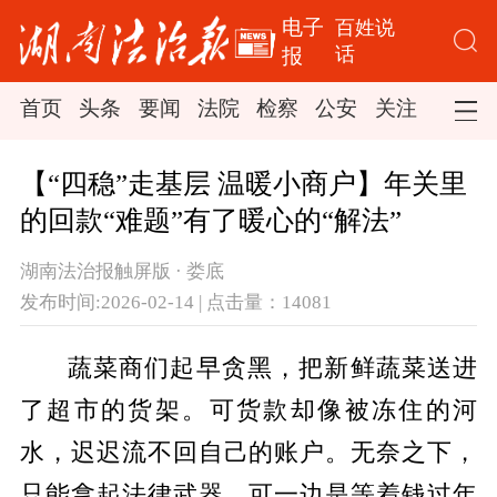
电子
百姓说
话
报
首页
头条
要闻
法院
检察
公安
关注
司法
【“四稳”走基层 温暖小商户】年关里
的回款“难题”有了暖心的“解法”
湖南法治报触屏版 · 娄底
发布时间:2026-02-14 | 点击量：14081
蔬菜商们起早贪黑，把新鲜蔬菜送进
了超市的货架。可货款却像被冻住的河
水，迟迟流不回自己的账户。无奈之下，
只能拿起法律武器。可一边是等着钱过年