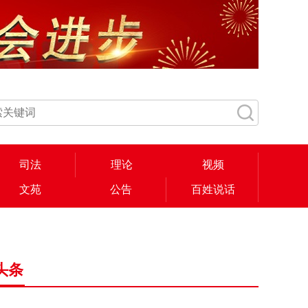
司法
理论
视频
文苑
公告
百姓说话
头条