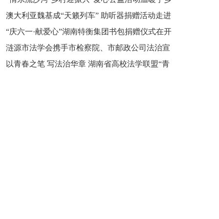
新之魂 湖南青年公证人为知识产权保护筑牢防线
澳大利亚魏基成“天籁列车” 助听器捐赠活动走进
市流沙河镇
“庆六一·献爱心”湖南特衡集团书包捐赠仪式在开
开慧镇
涟源市法学会携手市检察院、市邮政公司法治宣
慧镇举行
以青春之笔 写法治华章 湖南省高校法学联盟“青
讲走进七星街镇仙洞中学
年说法”实践基地揭牌