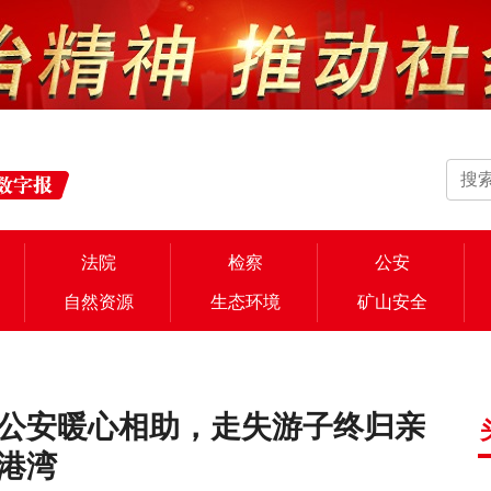
法院
检察
公安
自然资源
生态环境
矿山安全
县公安暖心相助，走失游子终归亲
港湾