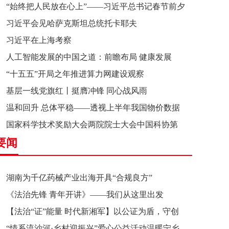
“始终把人民放在心上”——习近平总书记春节前夕
习近平会见哈萨克斯坦总统托卡耶夫
赴辽宁看望慰问基层干部群众纪实
习近平在上海考察
人工智能发展的中国之道：前瞻布局 健康发展
“十五五”开局之年推进算力网建设观察
基层一线党旗红丨挺膺冲锋 同心战风雨
温和回升 总体平稳——透视上半年我国物价数据
国家科学技术奖励大会两院院士大会中国科协第
要闻
十一次全国代表大会在京召开
湖南为千亿药械产业出海开具“合规良方”
《法治先锋 青年开讲》——我们从这里出发
【法治“证”能量 时代新湘军】以公证为盾，守创
“情系流沙河·乡村迎振兴”爱心公益活动温暖宁乡