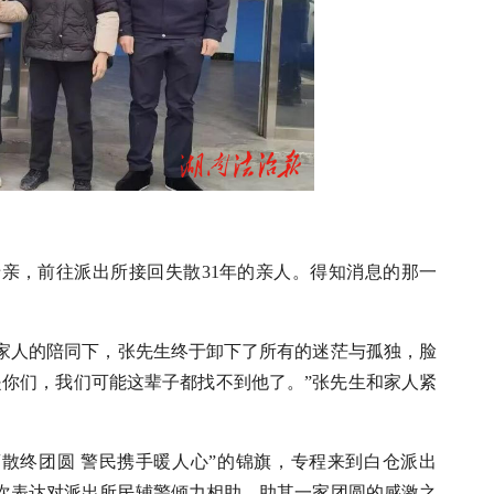
的母亲，前往派出所接回失散31年的亲人。得知消息的那一
等家人的陪同下，张先生终于卸下了所有的迷茫与孤独，脸
是你们，我们可能这辈子都找不到他了。”张先生和家人紧
离散终团圆 警民携手暖人心”的锦旗，专程来到白仓派出
次表达对派出所民辅警倾力相助、助其一家团圆的感激之