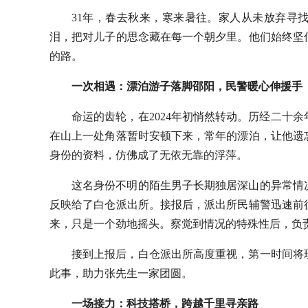
31年，春去秋来，寒来暑往。家人从未放弃寻
泪，把对儿子的思念藏在每一个朝夕里。他们始终坚
的路。
一次相遇：漂泊游子落脚邵阳，民警暖心伸援手
命运的齿轮，在2024年初悄然转动。历经二十
在山上一处角落暂时安顿下来，常年的漂泊，让他遗
身份的资料，仿佛成了无依无靠的浮萍。
这名身份不明的陌生男子长期独居深山的异常情
反映给了白仓派出所。接报后，派出所民辅警迅速前
来，只是一个劲地摇头。察觉到情况的特殊性后，负
接到上报后，白仓派出所高度重视，第一时间将
此事，助力张先生一家团圆。
一场接力：科技搭桥，跨越千里寻亲路