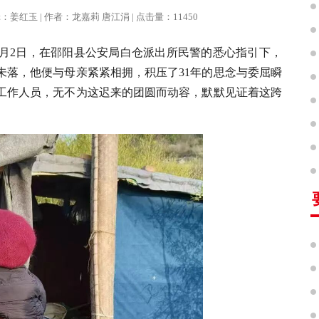
| 编辑：姜红玉 | 作者：龙嘉莉 唐江涓 | 点击量：11450
年2月2日，在邵阳县公安局白仓派出所民警的悉心指引下，
未落，他便与母亲紧紧相拥，积压了31年的思念与委屈瞬
工作人员，无不为这迟来的团圆而动容，默默见证着这跨