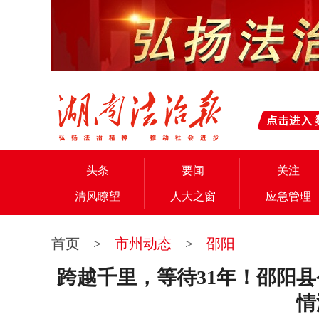
头条
要闻
关注
清风瞭望
人大之窗
应急管理
首页
>
市州动态
>
邵阳
跨越千里，等待31年！邵阳
情