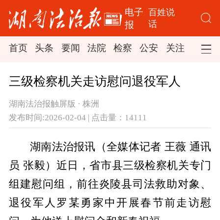
电子
百姓说
话
报
首页
头条
要闻
法院
检察
公安
关注
司法
三级检察机关走访慰问退役军人
湖南法治报触屏版 · 株洲
发布时间:2026-02-04 | 点击量：14111
湖南法治报讯（全媒体记者 王薇 通讯
员 张毅）近日，省市县三级检察机关专门
组建慰问组，前往炎陵县司法救助对象、
退役军人罗某勇家中开展春节前走访慰