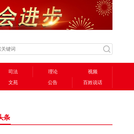
司法
理论
视频
文苑
公告
百姓说话
头条