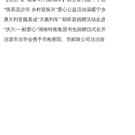
“情系流沙河·乡村迎振兴”爱心公益活动温暖宁乡
新之魂 湖南青年公证人为知识产权保护筑牢防线
澳大利亚魏基成“天籁列车” 助听器捐赠活动走进
市流沙河镇
“庆六一·献爱心”湖南特衡集团书包捐赠仪式在开
开慧镇
涟源市法学会携手市检察院、市邮政公司法治宣
慧镇举行
讲走进七星街镇仙洞中学