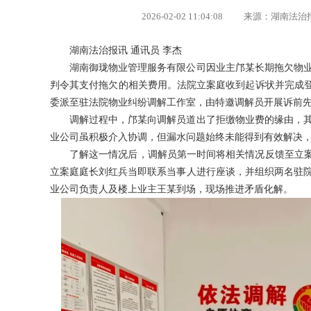
2026-02-02 11:04:08 来源：湖南法
湖南法治报讯 通讯员 李杰
湖南御珑物业管理服务有限公司因业主邝某长期拖欠物
判令其支付拖欠的相关费用。法院立案庭收到起诉状并完成登
委派至驻法院物业纠纷调解工作室，由特邀调解员开展诉前
调解过程中，邝某向调解员道出了拒缴物业费的缘由，
业公司虽积极介入协调，但漏水问题始终未能得到有效解决
了解这一情况后，调解员第一时间将相关情况反馈至立案
立案庭庭长刘红兵当即联系当事人进行座谈，并组织两名驻
业公司负责人及楼上业主王某到场，现场推进矛盾化解。