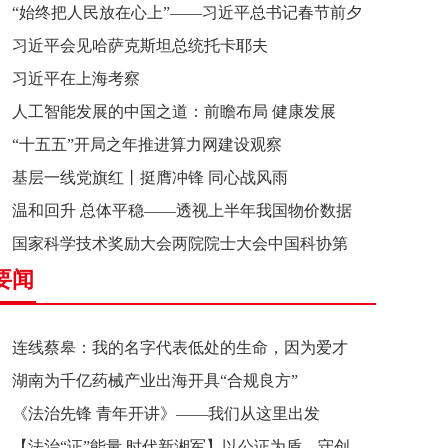
“始终把人民放在心上”——习近平总书记春节前夕
习近平会见哈萨克斯坦总统托卡耶夫
赴辽宁看望慰问基层干部群众纪实
习近平在上海考察
人工智能发展的中国之道：前瞻布局 健康发展
“十五五”开局之年推进算力网建设观察
基层一线党旗红丨挺膺冲锋 同心战风雨
温和回升 总体平稳——透视上半年我国物价数据
国家科学技术奖励大会两院院士大会中国科协第
要闻
十一次全国代表大会在京召开
连线蔡皋：我的名字代表低处的生命，因为爱才
湖南为千亿药械产业出海开具“合规良方”
接近理想的高地
《法治先锋 青年开讲》——我们从这里出发
【法治“证”能量 时代新湘军】以公证为盾，守创