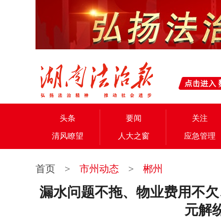
头条
要闻
关注
清风瞭望
人大之窗
应急管理
首页
>
市州动态
>
郴州
漏水问题不拖、物业费用不欠
元解