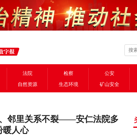
法院
检察
公安
自然资源
生态环境
矿山安全
、邻里关系不裂——安仁法院多
纷暖人心