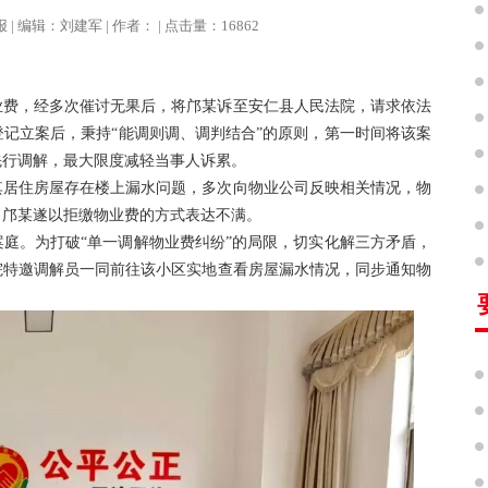
治报 | 编辑：刘建军 | 作者： | 点击量：16862
业费，经多次催讨无果后，将邝某诉至安仁县人民法院，请求依法
记立案后，秉持“能调则调、调判结合”的原则，第一时间将该案
先行调解，最大限度减轻当事人诉累。
其居住房屋存在楼上漏水问题，多次向物业公司反映相关情况，物
，邝某遂以拒缴物业费的方式表达不满。
庭。为打破“单一调解物业费纠纷”的局限，切实化解三方矛盾，
院特邀调解员一同前往该小区实地查看房屋漏水情况，同步通知物