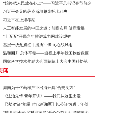
“始终把人民放在心上”——习近平总书记春节前夕
习近平会见哈萨克斯坦总统托卡耶夫
赴辽宁看望慰问基层干部群众纪实
习近平在上海考察
人工智能发展的中国之道：前瞻布局 健康发展
“十五五”开局之年推进算力网建设观察
基层一线党旗红丨挺膺冲锋 同心战风雨
温和回升 总体平稳——透视上半年我国物价数据
国家科学技术奖励大会两院院士大会中国科协第
要闻
十一次全国代表大会在京召开
湖南为千亿药械产业出海开具“合规良方”
《法治先锋 青年开讲》——我们从这里出发
【法治“证”能量 时代新湘军】以公证为盾，守创
“情系流沙河·乡村迎振兴”爱心公益活动温暖宁乡