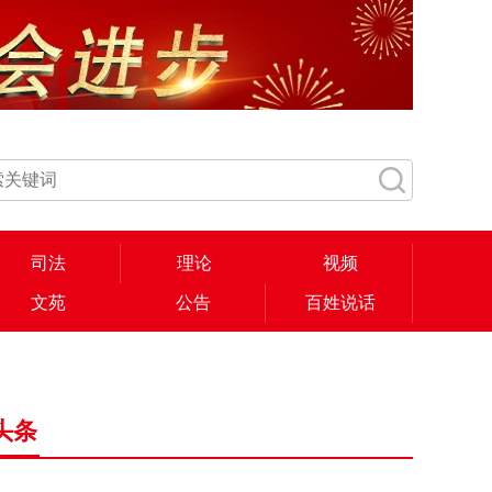
司法
理论
视频
文苑
公告
百姓说话
头条