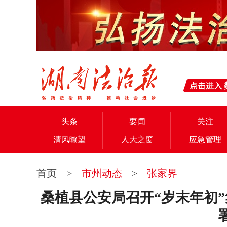
头条
要闻
关注
清风瞭望
人大之窗
应急管理
首页
>
市州动态
>
张家界
桑植县公安局召开“岁末年初