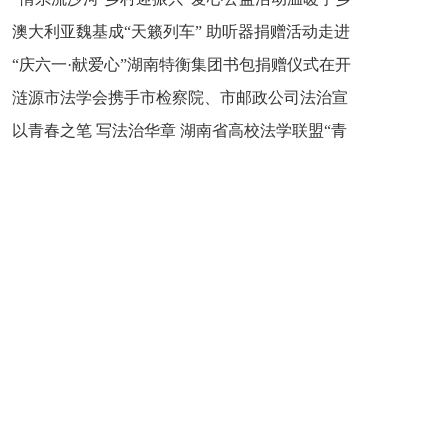
新之魂 湖南青年公证人为知识产权保护筑牢防线
澳大利亚魏基成“天籁列车” 助听器捐赠活动走进
市流沙河镇
“庆六一·献爱心”湖南特衡集团书包捐赠仪式在开
开慧镇
涟源市法学会携手市检察院、市邮政公司法治宣
慧镇举行
以青春之笔 写法治华章 湖南省高校法学联盟“青
讲走进七星街镇仙洞中学
年说法”实践基地揭牌