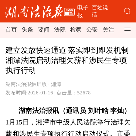
电子
百姓说
话
报
首页
头条
要闻
法院
检察
公安
关注
司法
建立发放快速通道 落实即到即发机制
湘潭法院启动治理欠薪和涉民生专项
执行行动
湖南法治报触屏版 · 湘潭
发布时间:2026-01-16 | 点击量：52678
湖南法治报讯（通讯员 刘叶晗 李灿）
1月15日，湘潭市中级人民法院举行治理欠
薪和涉民生专项执行行动启动仪式。市委