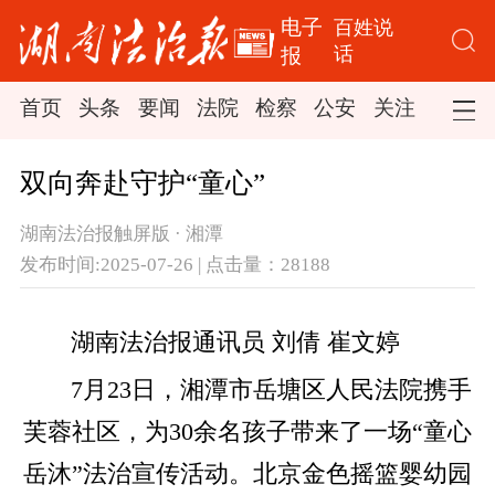
电子
百姓说
话
报
首页
头条
要闻
法院
检察
公安
关注
司法
双向奔赴守护“童心”
湖南法治报触屏版 · 湘潭
发布时间:2025-07-26 | 点击量：28188
湖南法治报通讯员 刘倩 崔文婷
7月23日，湘潭市岳塘区人民法院携手
芙蓉社区，为30余名孩子带来了一场“童心
岳沐”法治宣传活动。北京金色摇篮婴幼园