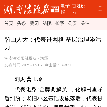
电子
百姓说
话
报
首页
头条
要闻
法院
检察
公安
关注
司法
韶山人大：代表进网格 基层治理添活
力
湖南法治报触屏版 · 湘潭
发布时间:2025-07-16 | 点击量：34871
刘杰 曹玉玲
代表化身“金牌调解员”，化解村里矛
盾纠纷；老旧小区基础设施落后，代表提