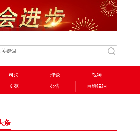
司法
理论
视频
文苑
公告
百姓说话
头条