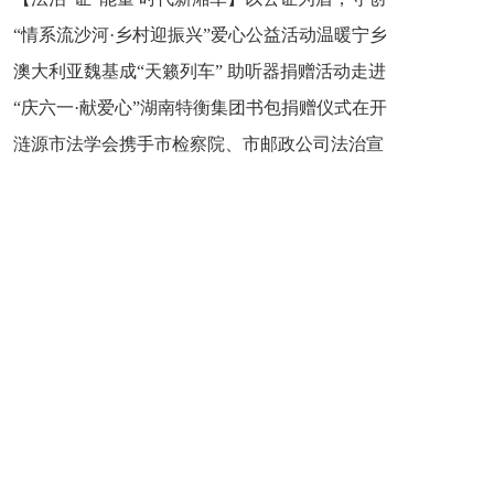
“情系流沙河·乡村迎振兴”爱心公益活动温暖宁乡
新之魂 湖南青年公证人为知识产权保护筑牢防线
澳大利亚魏基成“天籁列车” 助听器捐赠活动走进
市流沙河镇
“庆六一·献爱心”湖南特衡集团书包捐赠仪式在开
开慧镇
涟源市法学会携手市检察院、市邮政公司法治宣
慧镇举行
讲走进七星街镇仙洞中学