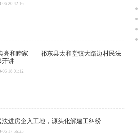
6 20:42:16
 典亮和睦家——祁东县太和堂镇大路边村民法
课开讲
6 18:01:12
送法进房企入工地，源头化解建工纠纷
6 17:56:23