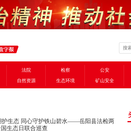
法院
检察
公安
自然资源
生态环境
矿山安全
湖护生态 同心守护铁山碧水——岳阳县法检两
5全国生态日联合巡查