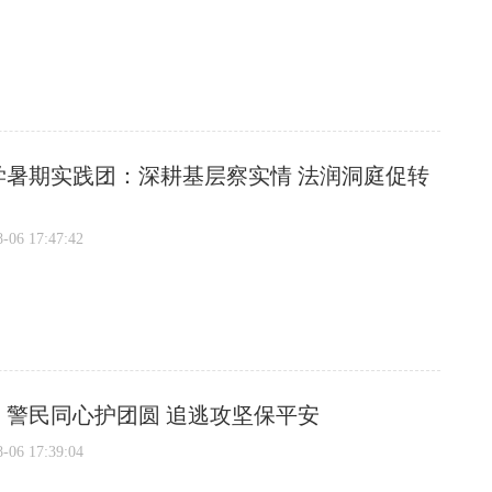
学暑期实践团：深耕基层察实情 法润洞庭促转
6 17:47:42
：警民同心护团圆 追逃攻坚保平安
6 17:39:04