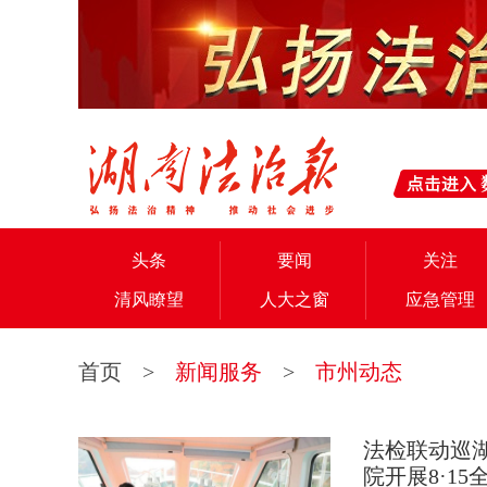
头条
要闻
关注
清风瞭望
人大之窗
应急管理
首页
>
新闻服务
>
市州动态
法检联动巡
院开展8·1