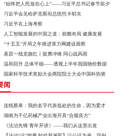
“始终把人民放在心上”——习近平总书记春节前夕
习近平会见哈萨克斯坦总统托卡耶夫
赴辽宁看望慰问基层干部群众纪实
习近平在上海考察
人工智能发展的中国之道：前瞻布局 健康发展
“十五五”开局之年推进算力网建设观察
基层一线党旗红丨挺膺冲锋 同心战风雨
温和回升 总体平稳——透视上半年我国物价数据
国家科学技术奖励大会两院院士大会中国科协第
要闻
十一次全国代表大会在京召开
连线蔡皋：我的名字代表低处的生命，因为爱才
湖南为千亿药械产业出海开具“合规良方”
接近理想的高地
《法治先锋 青年开讲》——我们从这里出发
【法治“证”能量 时代新湘军】以公证为盾，守创