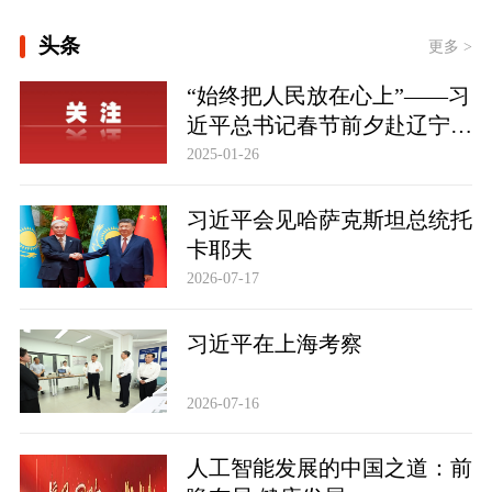
大道行天下丨以心相交，成其久远——
头条
中国元首外交的世界情怀与大国气派
更多 >
“始终把人民放在心上”——习
近平总书记春节前夕赴辽宁看
望慰问基层干部群众纪实
2025-01-26
习近平会见哈萨克斯坦总统托
卡耶夫
2026-07-17
习近平在上海考察
2026-07-16
人工智能发展的中国之道：前