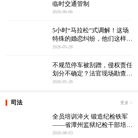
临时交通管制
2026-06-06
5小时“马拉松”式调解！这场
特殊的婚恋纠纷，他们这样化
解……
2026-05-28
不规范停车被刮蹭，侵权责任
划分不确定？法官现场勘查定
争纷
2026-05-28
司法
更多 >
全员培训淬火 锻造纪检铁军
——省潭州监狱纪检干部培训
实现全覆盖
2026-08-03