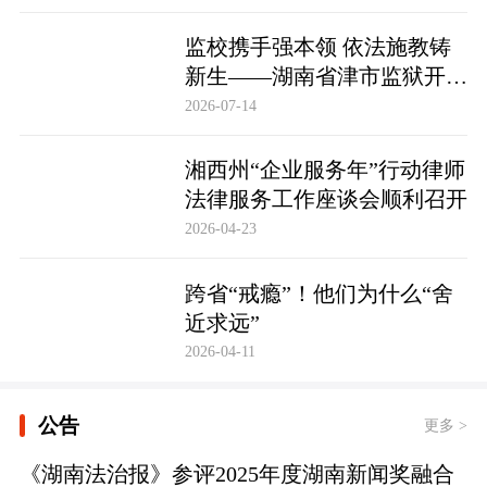
监校携手强本领 依法施教铸
新生——湖南省津市监狱开展
基层警察教育改造专项技能培
2026-07-14
训
湘西州“企业服务年”行动律师
法律服务工作座谈会顺利召开
2026-04-23
跨省“戒瘾”！他们为什么“舍
近求远”
2026-04-11
公告
更多 >
《湖南法治报》参评2025年度湖南新闻奖融合