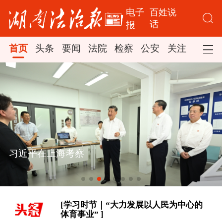
电子
百姓说
话
报
首页
头条
要闻
法院
检察
公安
关注
司法
[学习时节｜“大力发展以人民为中心的
体育事业” ]
大道行天下丨以心相交，成其久远——
近平在上海考察
人
中国元首外交的世界情怀与大国气派
[学习·知行丨总书记点赞的非遗苗绣焕
发新生机 ]
[学习时节｜“大力发展以人民为中心的
体育事业” ]