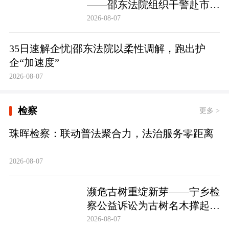
——邵东法院组织干警赴市禁
毒教育基地参观学习
2026-08-07
35日速解企忧|邵东法院以柔性调解，跑出护
企“加速度”
2026-08-07
检察
更多 >
珠晖检察：联动普法聚合力，法治服务零距离
2026-08-07
濒危古树重绽新芽——宁乡检
察公益诉讼为古树名木撑起法
治“保护伞”
2026-08-07