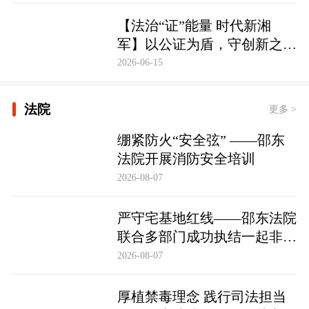
【法治“证”能量 时代新湘
军】以公证为盾，守创新之魂
湖南青年公证人为知识产权保
2026-06-15
护筑牢防线
法院
更多 >
绷紧防火“安全弦” ——邵东
法院开展消防安全培训
2026-08-07
严守宅基地红线——邵东法院
联合多部门成功执结一起非法
占用宅基地行政处罚案
2026-08-07
厚植禁毒理念 践行司法担当