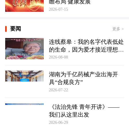
瞻布局 健康发展
2026-07-15
要闻
更多 >
连线蔡皋：我的名字代表低处
的生命，因为爱才接近理想的
高地
2026-08-08
湖南为千亿药械产业出海开
具“合规良方”
2026-07-22
《法治先锋 青年开讲》——
我们从这里出发
2026-06-29