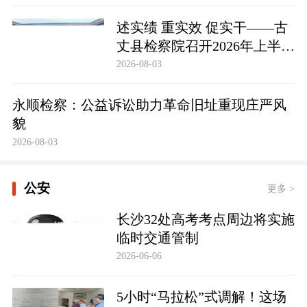
述实绩 重实效 促实干——古
丈县检察院召开2026年上半年
员额检察官述职述廉大会
2026-08-03
永顺检察：公益诉讼助力革命旧址重现庄严风
貌
2026-08-03
公安
更多 >
长沙32处高考考点周边将实施
临时交通管制
2026-06-06
5小时“马拉松”式调解！这场