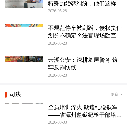
特殊的婚恋纠纷，他们这样化
解……
2026-05-28
不规范停车被刮蹭，侵权责任
划分不确定？法官现场勘查定
争纷
2026-05-28
云溪公安：深耕基层警务 筑
牢反诈防线
2026-05-28
司法
更多 >
全员培训淬火 锻造纪检铁军
——省潭州监狱纪检干部培训
实现全覆盖
2026-08-03