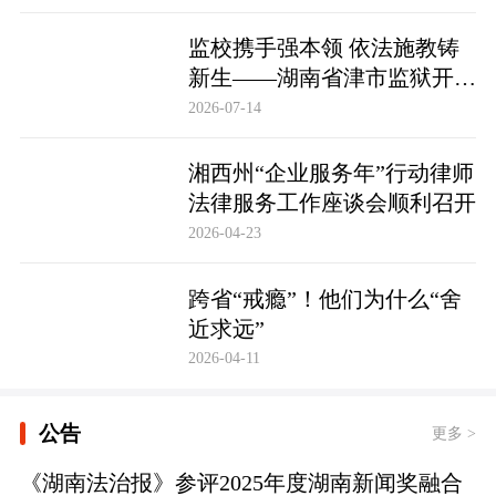
监校携手强本领 依法施教铸
新生——湖南省津市监狱开展
基层警察教育改造专项技能培
2026-07-14
训
湘西州“企业服务年”行动律师
法律服务工作座谈会顺利召开
2026-04-23
跨省“戒瘾”！他们为什么“舍
近求远”
2026-04-11
公告
更多 >
《湖南法治报》参评2025年度湖南新闻奖融合