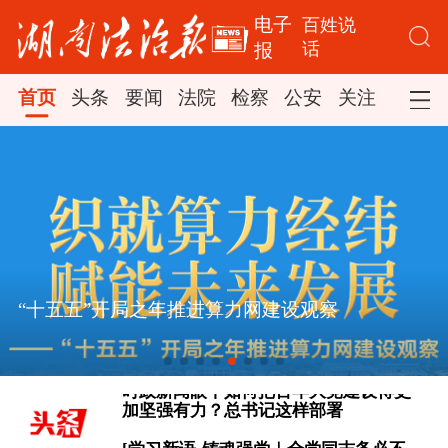
电子
百姓说
话
报
首页
头条
要闻
法院
检察
公安
关注
司法
[看图学习·人民之心丨读懂“怎样创造业
“十五五”开局之年推进算力网建设观察
绩”的实干路径]
时政新闻眼丨如何把百年大党建设得更
加坚强有力？总书记这样部署
[学习新语·铸魂强党｜全党同志务必不
忘初心、牢记使命]