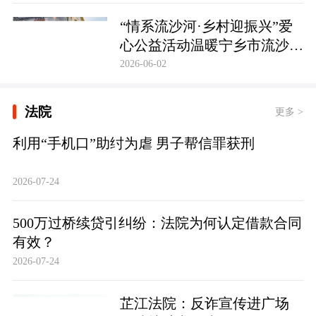
护筑牢防线
“情系流沙河·乡村迎振兴”爱
心公益活动温暖宁乡市流沙河
镇
2026-06-02
法院
更多 >
利用“手机口”助纣为虐 男子帮信罪获刑
2026-07-24
500万过桥续贷引纠纷：法院为何认定借款合同
有效？
2026-07-24
芷江法院：反诈宣传进广场