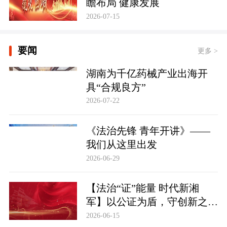
瞻布局 健康发展
2026-07-15
要闻
更多 >
湖南为千亿药械产业出海开
具“合规良方”
2026-07-22
《法治先锋 青年开讲》——
我们从这里出发
2026-06-29
【法治“证”能量 时代新湘
军】以公证为盾，守创新之魂
湖南青年公证人为知识产权保
2026-06-15