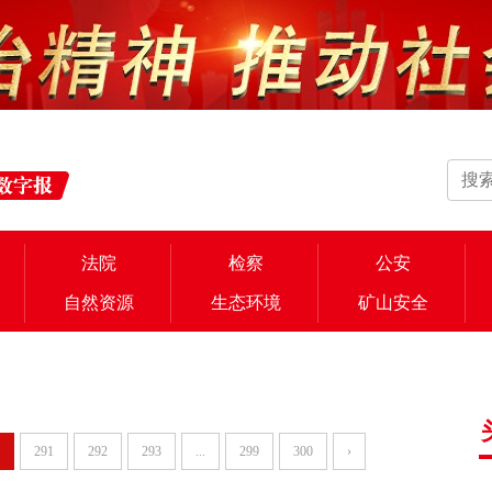
法院
检察
公安
自然资源
生态环境
矿山安全
291
292
293
...
299
300
›