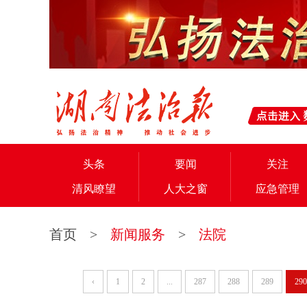
头条
要闻
关注
清风瞭望
人大之窗
应急管理
首页
>
新闻服务
>
法院
‹
1
2
...
287
288
289
290