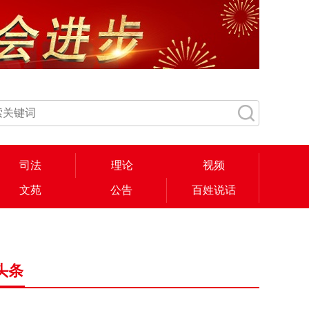
司法
理论
视频
文苑
公告
百姓说话
头条