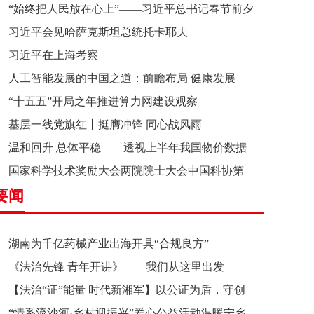
“始终把人民放在心上”——习近平总书记春节前夕
习近平会见哈萨克斯坦总统托卡耶夫
赴辽宁看望慰问基层干部群众纪实
习近平在上海考察
人工智能发展的中国之道：前瞻布局 健康发展
“十五五”开局之年推进算力网建设观察
基层一线党旗红丨挺膺冲锋 同心战风雨
温和回升 总体平稳——透视上半年我国物价数据
国家科学技术奖励大会两院院士大会中国科协第
要闻
十一次全国代表大会在京召开
湖南为千亿药械产业出海开具“合规良方”
《法治先锋 青年开讲》——我们从这里出发
【法治“证”能量 时代新湘军】以公证为盾，守创
“情系流沙河·乡村迎振兴”爱心公益活动温暖宁乡